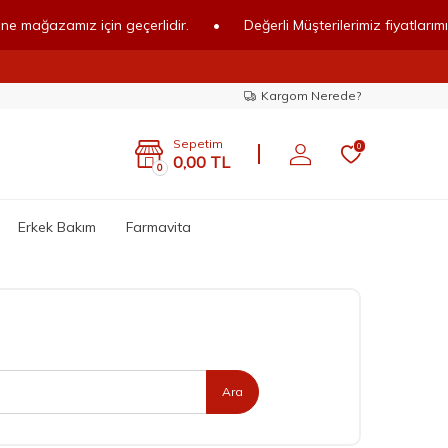
mız için geçerlidir.
•
Değerli Müşterilerimiz fiyatlarımız online m
Kargom Nerede?
Sepetim
0
0,00
TL
0
Erkek Bakım
Farmavita
Ara