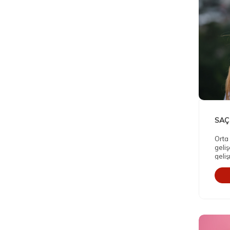
SAÇ
Orta
geliş
geli
Kozm
biris
deri
başl