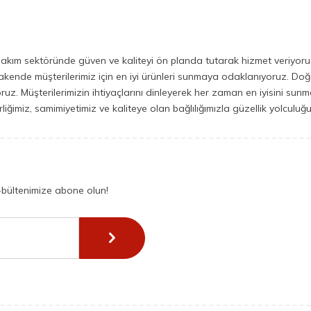
bakım sektöründe güven ve kaliteyi ön planda tutarak hizmet veriyoruz.
ende müşterilerimiz için en iyi ürünleri sunmaya odaklanıyoruz. Doğal i
iyoruz. Müşterilerimizin ihtiyaçlarını dinleyerek her zaman en iyisini su
irliğimiz, samimiyetimiz ve kaliteye olan bağlılığımızla güzellik yolcul
-bültenimize abone olun!