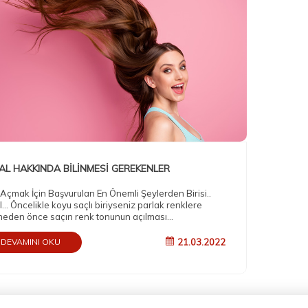
AL HAKKINDA BİLİNMESİ GEREKENLER
 Açmak İçin Başvurulan En Önemli Şeylerden Birisi..
… Öncelikle koyu saçlı biriyseniz parlak renklere
eden önce saçın renk tonunun açılması
kmektedir. Bu da genellikle oryal dediğimiz madde ile
ır. Sanılanın aksine oryal saça platin rengi veren bir
21.03.2022
DEVAMINI OKU
 değildir. Saçın keratin yapısını parçalayan ve saçın
ent kimyasıyla oynayan zararlı bir kimyasaldır. Bu
rlara örnek verecek olursak; oryal uygulaması
sında saçın yanması en sık karşılaşılan sorunlardan
dir.