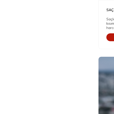
SAÇ
Saçl
kısım
harca
bu iş
kozm
olmuş
boya
olun
mark
başla