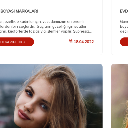
 BOYASI MARKALARI
EVD
ar, özellikle kadınlar için, vücudumuzun en önemli
Günü
lardan biri saçlardır. Saçların güzelliği için saatler
boya
nır, kuaförlerde fazlasıyla işlemler yapılır. Şüphesiz
geçi
lemlerin en önemlisi saç boyasıdır. Hal böyle olunca
gide
etik sektörünün en önemli payı saç boyalarının
mera
18.04.2022
DEVAMINI OKU
tur. Bu uğurda birbirinden farklı bir sürü marka saç
var?
sı üretimine başlamıştır. Ee seçenek olarak çok marka
aşam
ca da saçını boyatmayı düşünen her insan en iyi
a hangisi, en iyi boya hangisi gibi sorular düşünmeye
mıştır.