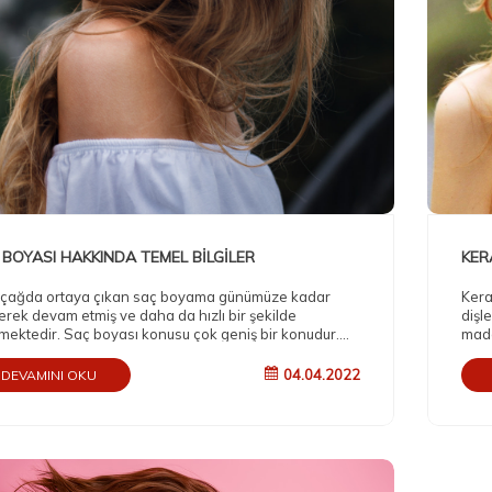
 BOYASI HAKKINDA TEMEL BİLGİLER
KER
 çağda ortaya çıkan saç boyama günümüze kadar
Kera
erek devam etmiş ve daha da hızlı bir şekilde
dişl
şmektedir. Saç boyası konusu çok geniş bir konudur.
madd
etik sektörünün en büyük payını alan ürünlerden
yaşl
idir. Biz de sizler için Saç Boyası konusuna
suyl
04.04.2022
DEVAMINI OKU
nlemesine giriş yapıyoruz. Ee o zaman hazırsanız
düzl
ayalım.
Bu y
soru
canl
gelir