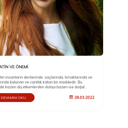
ATİN VE ÖNEMİ
tin insanların derilerinde, saçlarında, tırnaklarında ve
erinde bulunan ve canlılık katan bir maddedir. Bu
e bazen dış etkenlerden dolayı bazen ise doğal
anma süreci ile kaybolmaya başladığı gibi saçları sıcak
a yıkamak, sık sık saç yıkamak, saç maşası, saç
28.03.2022
DEVAMINI OKU
eştiricisi kullanmak gibi sebepler de keratini azaltabilir.
üzden saçlarda kırılmalar, matlaşma ve cansızlık gibi
nlar görülmeye başlar. Keratin Bakımı (Yüklemesi) ise
ılık veren keratinin dışarıdan yüklenmesi anlamına
.