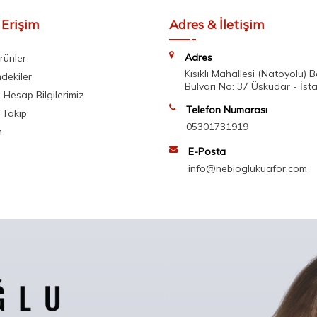
 Erişim
Adres & İletişim
Adres
rünler
Kısıklı Mahallesi (Natoyolu) 
mdekiler
Bulvarı No: 37 Üsküdar - İst
Hesap Bilgilerimiz
Telefon Numarası
 Takip
05301731919
m
E-Posta
info@nebioglukuafor.com