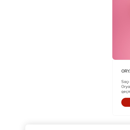
ORY
Saçı
Oryal
geçm
gere
yapıl
boya
pigm
zara
sıra
birisi