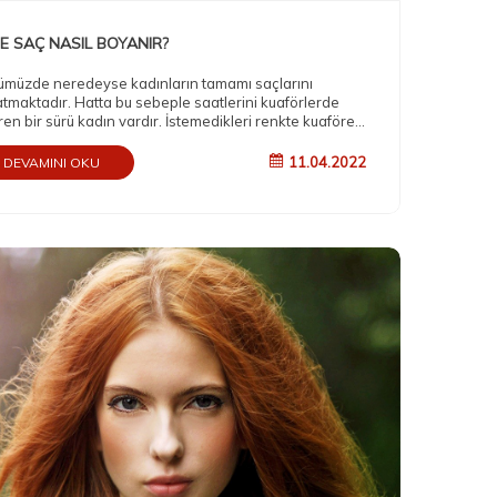
E SAÇ NASIL BOYANIR?
müzde neredeyse kadınların tamamı saçlarını
tmaktadır. Hatta bu sebeple saatlerini kuaförlerde
ren bir sürü kadın vardır. İstemedikleri renkte kuaföre
rler ve istedikleri renge kavuşup çıkarlar. Peki hiç
k ettiniz mi kuaförün sihirli dokunuşunun arkasında ne
11.04.2022
DEVAMINI OKU
 Saçlarımız istediğimiz renge bürünmek için hangi
alardan geçiyor?