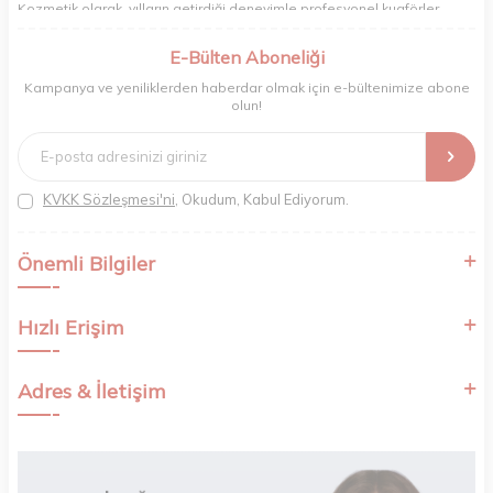
Kozmetik olarak, yılların getirdiği deneyimle profesyonel kuaförler,
berberler ve perakende müşterilerimiz için en iyi ürünleri sunmaya
odaklanıyoruz. Doğal içerikleri bilimsel formüllerle birleştirerek saç ve
E-Bülten Aboneliği
cilt bakımında etkili ve yenilikçi çözümler geliştiriyoruz. Müşterilerimizin
Kampanya ve yeniliklerden haberdar olmak için e-bültenimize abone
ihtiyaçlarını dinleyerek her zaman en iyisini sunmayı hedefliyor,
olun!
sektördeki gelişmeleri yakından takip ederek kendimizi sürekli
yeniliyoruz. Güvenilirliğimiz, samimiyetimiz ve kaliteye olan
bağlılığımızla güzellik yolculuğunuzda yanınızdayız.
KVKK Sözleşmesi'ni
, Okudum, Kabul Ediyorum.
Önemli Bilgiler
Hızlı Erişim
Adres & İletişim