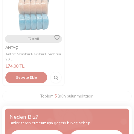
Tükendi
ANTAÇ
Antaç Manikür Pedikür Bombası
20 Li
174,00
TL
Sepete Ekle
Toplam
5
ürün bulunmaktadır.
Neden Biz?
Bizleri tercih etmeniz için geçerli birkaç sebep.