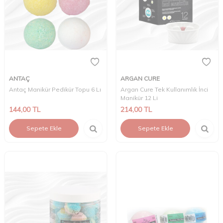
ANTAÇ
ARGAN CURE
Antaç Manikür Pedikür Topu 6 Lı
Argan Cure Tek Kullanımlık İnci
Manikür 12 Li
144,00
TL
214,00
TL
Sepete Ekle
Sepete Ekle