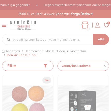
ız için geçerlidir.
•
Değerli Müşterilerimiz fiyatlarımız online mağazam
2500 TL ve Üzeri Alışverişlerinizde
Kargo Bedava!
0
0
ARA
Anasayfa
Ekipmanlar
Manikür Pedikür Ekipmanları
Manikür Pedikür Topu
Filtre
Yeni