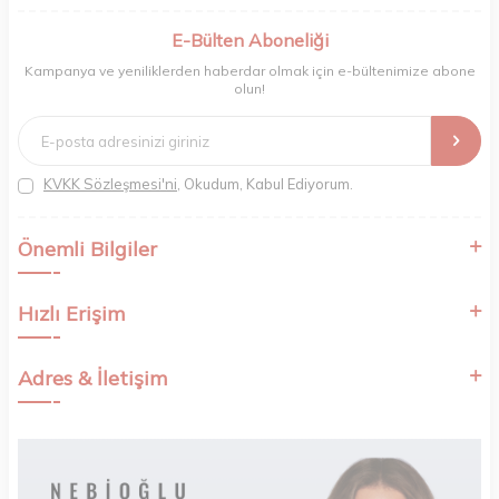
berberler ve perakende müşterilerimiz için en iyi ürünleri sunmaya
odaklanıyoruz. Doğal içerikleri bilimsel formüllerle birleştirerek saç ve
E-Bülten Aboneliği
cilt bakımında etkili ve yenilikçi çözümler geliştiriyoruz. Müşterilerimizin
Kampanya ve yeniliklerden haberdar olmak için e-bültenimize abone
ihtiyaçlarını dinleyerek her zaman en iyisini sunmayı hedefliyor,
olun!
sektördeki gelişmeleri yakından takip ederek kendimizi sürekli
yeniliyoruz. Güvenilirliğimiz, samimiyetimiz ve kaliteye olan
bağlılığımızla güzellik yolculuğunuzda yanınızdayız.
KVKK Sözleşmesi'ni
, Okudum, Kabul Ediyorum.
Önemli Bilgiler
Hızlı Erişim
Adres & İletişim