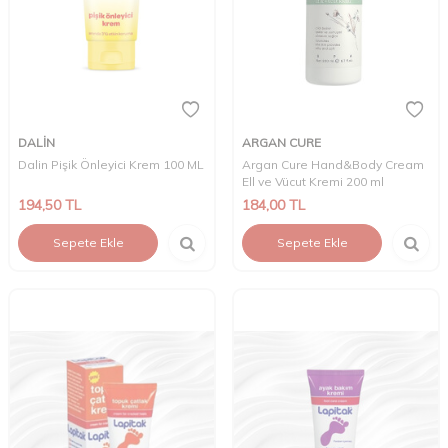
DALİN
ARGAN CURE
Dalin Pişik Önleyici Krem 100 ML
Argan Cure Hand&Body Cream
Ell ve Vücut Kremi 200 ml
194,50
TL
184,00
TL
Sepete Ekle
Sepete Ekle