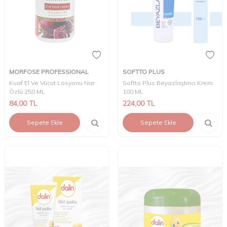
MORFOSE PROFESSIONAL
SOFTTO PLUS
Kuaf El Ve Vücut Losyonu Nar
Softto Plus Beyazlaştırıcı Krem
Özlü 250 ML
100 ML
84,00
TL
224,00
TL
Sepete Ekle
Sepete Ekle