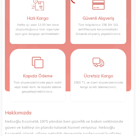
Hızlı Kargo
Güvenli Alışveriş
Hafta içi saat 13:00’ten önce
Tüm bilgileriniz 256 Bit SSL
oluşturduğunuz tüm siparişler
sertifikasıyla korunmaktadır.
aynı gün kargoya verilmektedir.
Güvenle alışveriş yapabilirsiniz.
Kapıda Ödeme
Ücretsiz Kargo
Tüm alışverişlerinizde peşin nakit
2500 TL ve üzeri alışverişlerinizde
veya kredi kartı ile kapıda ödeme
kargo ücreti ödemezsiniz.
gerçekleştirebilirsiniz.
Hakkımızda
Nebioğlu Kozmetik 1975 yılından beri güzellik ve bakım sektöründe
güven ve kaliteyi ön planda tutarak hizmet veriyoruz. Nebioğlu
Kozmetik olarak, yılların getirdiği deneyimle profesyonel kuaförler,