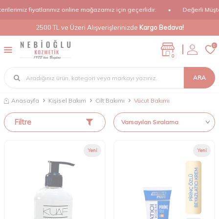
lerimiz fiyatlarımız online mağazamız için geçerlidir.
•
Değerli Müşteril
2500 TL ve Üzeri Alışverişlerinizde
Kargo Bedava!
0
0
ARA
Anasayfa
Kişisel Bakım
Cilt Bakımı
Vücut Bakımı
Filtre
Yeni
Yeni