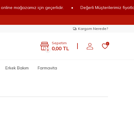
e mağazamız için geçerlidir.
•
Değerli Müşterilerimiz fiyatlarımız
Kargom Nerede?
Sepetim
0
0,00
TL
0
Erkek Bakım
Farmavita