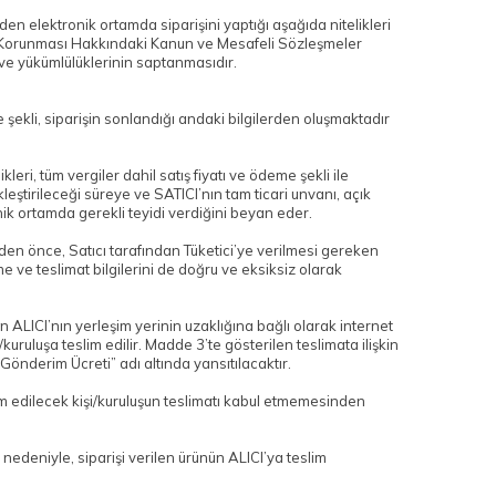
en elektronik ortamda siparişini yaptığı aşağıda nitelikleri
cilerin Korunması Hakkındaki Kanun ve Mesafeli Sözleşmeler
ve yükümlülüklerinin saptanmasıdır.
e şekli, siparişin sonlandığı andaki bilgilerden oluşmaktadır
ri, tüm vergiler dahil satış fiyatı ve ödeme şekli ile
eştirileceği süreye ve SATICI’nın tam ticari unvanı, açık
ronik ortamda gerekli teyidi verdiğini beyan eder.
den önce, Satıcı tarafından Tüketici’ye verilmesi gereken
eme ve teslimat bilgilerini de doğru ve eksiksiz olarak
 ALICI’nın yerleşim yerinin uzaklığına bağlı olarak internet
kuruluşa teslim edilir. Madde 3’te gösterilen teslimata ilişkin
“Gönderim Ücreti” adı altında yansıtılacaktır.
lim edilecek kişi/kuruluşun teslimatı kabul etmemesinden
nedeniyle, siparişi verilen ürünün ALICI’ya teslim