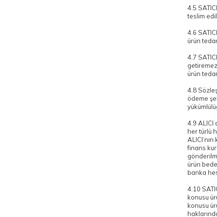
4.5 SATICI
teslim ed
4.6 SATICI
ürün tedar
4.7 SATIC
getiremezs
ürün tedar
4.8 Sözleş
ödeme şekl
yükümlülü
4.9 ALICI 
her türlü 
ALICI’nın 
finans kur
gönderilme
ürün bedel
banka hes
4.10 SATI
konusu ürü
konusu ür
haklarında