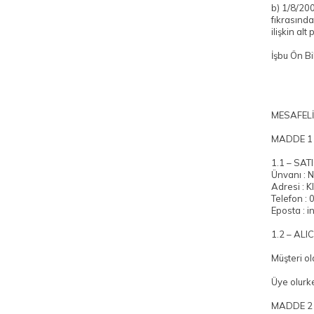
b) 1/8/20
fıkrasında
ilişkin alt
İşbu Ön Bi
MESAFELİ
MADDE 1
1.1 – SATI
Ünvanı :
Adresi :
Telefon :
0
Eposta : 
1.2 – ALIC
Müşteri ol
Üye olurke
MADDE 2