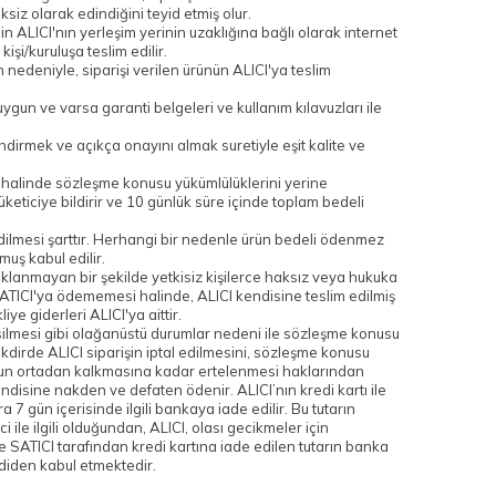
iksiz olarak edindiğini teyid etmiş olur.
n ALICI'nın yerleşim yerinin uzaklığına bağlı olarak internet
işi/kuruluşa teslim edilir.
 nedeniyle, siparişi verilen ürünün ALICI'ya teslim
uygun ve varsa garanti belgeleri ve kullanım kılavuzları ile
dirmek ve açıkça onayını almak suretiyle eşit kalite ve
ı halinde sözleşme konusu yükümlülüklerini yerine
ticiye bildirir ve 10 günlük süre içinde toplam bedeli
edilmesi şarttır. Herhangi bir nedenle ürün bedeli ödenmez
muş kabul edilir.
aklanmayan bir şekilde yetkisiz kişilerce haksız veya hukuka
i SATICI'ya ödememesi halinde, ALICI kendisine teslim edilmiş
e giderleri ALICI'ya aittir.
silmesi gibi olağanüstü durumlar nedeni ile sözleşme konusu
kdirde ALICI siparişin iptal edilmesini, sözleşme konusu
rumun ortadan kalkmasına kadar ertelenmesi haklarından
 kendisine nakden ve defaten ödenir. ALICI’nın kredi kartı ile
 7 gün içerisinde ilgili bankaya iade edilir. Bu tutarın
e ilgili olduğundan, ALICI, olası gecikmeler için
ATICI tarafından kredi kartına iade edilen tutarın banka
mdiden kabul etmektedir.