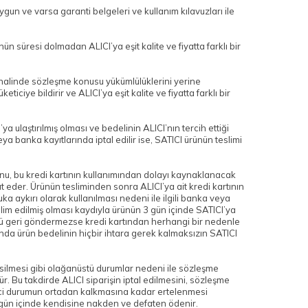
ygun ve varsa garanti belgeleri ve kullanım kılavuzları ile
 süresi dolmadan ALICI’ya eşit kalite ve fiyatta farklı bir
 halinde sözleşme konusu yükümlülüklerini yerine
ye bildirir ve ALICI’ya eşit kalite ve fiyatta farklı bir
 ulaştırılmış olması ve bedelinin ALICI’nın tercih ettiği
 banka kayıtlarında iptal edilir ise, SATICI ürünün teslimi
ğunu, bu kredi kartının kullanımından dolayı kaynaklanacak
 eder. Ürünün tesliminden sonra ALICI’ya ait kredi kartının
 aykırı olarak kullanılması nedeni ile ilgili banka veya
lim edilmiş olması kaydıyla ürünün 3 gün içinde SATICI’ya
rünü geri göndermezse kredi kartından herhangi bir nedenle
nda ürün bedelinin hiçbir ihtara gerek kalmaksızın SATICI
silmesi gibi olağanüstü durumlar nedeni ile sözleşme
. Bu takdirde ALICI siparişin iptal edilmesini, sözleşme
eyici durumun ortadan kalkmasına kadar ertelenmesi
 10 gün içinde kendisine nakden ve defaten ödenir.