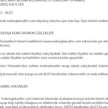
 KISIKLI MAH. BOSNA BULVARI NO:37 ÜSKÜDAR- İSTANBUL
 0(850) 430 0 100
 - ALICI
arak nebioglukuafor.com alışveriş sitesine üye olan kişi. Üye olurken kullanıla
SATIŞA KONU ÜRÜNÜN ÖZELLİKLERİ
 hizmetlerin temel özelliklerini www.nebioglukuafor.com adresinde yer al
irsiniz.
 ve sitede ilan edilen fiyatlar satış fiyatıdır. İlan edilen fiyatlar ve vaatler
n edilen fiyatlar ise belirtilen süre sonuna kadar geçerlidir.
nün / Hizmetin türü, miktarı, marka/modeli, rengi, adedi, satış bedeli, ödem
iyat masrafı olan kargo ücreti ALICI tarafından ödenecektir ve iade edilme
 GENEL HÜKÜMLER
, *nebioglukuafor.com internet sitesinde sözleşme konusu ürünün temel nitelik
okuyup bilgi sahibi olduğunu ve elektronik ortamda gerekli teyidi verdiğini 
kle, mesafeli sözleşmelerin akdinden önce, SATICI tarafından ALICI'ya veri