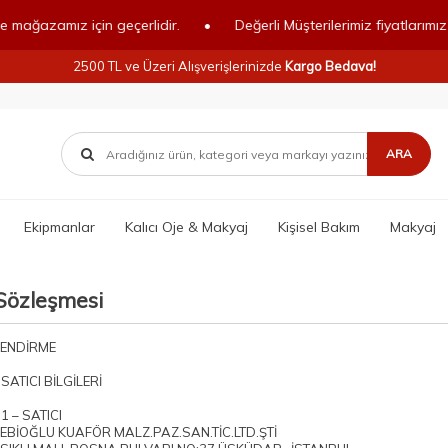
azamız için geçerlidir.
•
Değerli Müşterilerimiz fiyatlarımız onlin
2500 TL ve Üzeri Alışverişlerinizde
Kargo Bedava!
ARA
Ekipmanlar
Kalıcı Oje & Makyaj
Kişisel Bakım
Makyaj
 Sözleşmesi
LENDİRME
SATICI BİLGİLERİ
1 – SATICI
 NEBİOĞLU KUAFÖR MALZ.PAZ.SAN.TİC.LTD.ŞTİ