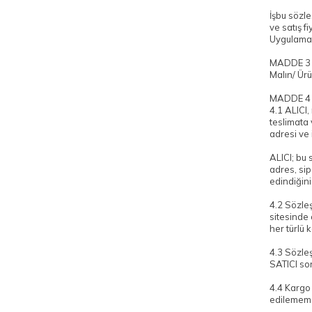
İşbu sözle
ve satış f
Uygulama 
MADDE 3
Malın/ Ürü
MADDE 4
4.1 ALICI,
teslimata 
adresi ve 
ALICI; bu 
adres, sip
edindiğini
4.2 Sözleş
sitesinde 
her türlü 
4.3 Sözleş
SATICI so
4.4 Kargo 
edilememe