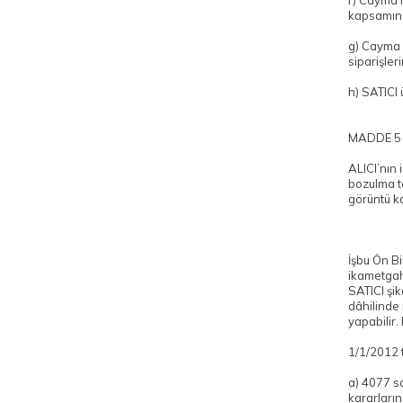
f) Cayma 
kapsamında
g) Cayma h
siparişler
h) SATICI 
MADDE 5
ALICI’nın 
bozulma te
görüntü ka
İşbu Ön B
ikametgahı
SATICI şik
dâhilinde
yapabilir. 
1/1/2012 t
a) 4077 sa
kararların