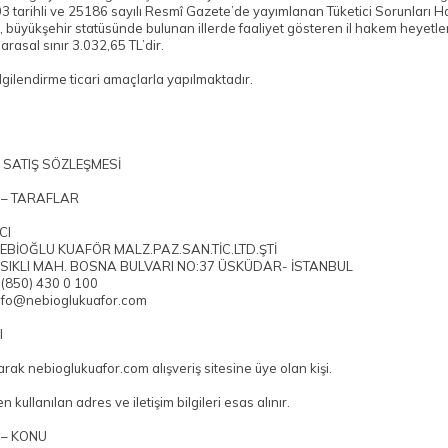
03 tarihli ve 25186 sayılı Resmî Gazete’de yayımlanan Tüketici Sorunları 
, büyükşehir statüsünde bulunan illerde faaliyet gösteren il hakem heyetle
 parasal sınır 3.032,65 TL’dir.
lgilendirme ticari amaçlarla yapılmaktadır.
 SATIŞ SÖZLEŞMESİ
 – TARAFLAR
CI
 NEBİOĞLU KUAFÖR MALZ.PAZ.SAN.TİC.LTD.ŞTİ
 KISIKLI MAH. BOSNA BULVARI NO:37 ÜSKÜDAR- İSTANBUL
(850) 430 0 100
info@nebioglukuafor.com
I
arak nebioglukuafor.com alışveriş sitesine üye olan kişi.
n kullanılan adres ve iletişim bilgileri esas alınır.
 – KONU