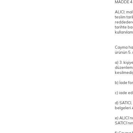
MADDE 4
ALICI; mal
teslim tar
reddedere
tarihte b
kullanıla
Cayma hakk
ürünün 5. 
a) 3. kişi
düzenlemi
kesilmedi
b) İade fo
c) iade ed
d) SATICI,
belgeleri 
e) ALICI’
SATICI’nı