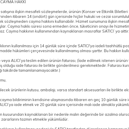
 CAYMA HAKKI
 satışına ilişkin mesafeli sözleşmelerde, ürünün (Konser ve Etkinlik Biletler
ihinden itibaren 14 (ondört) gün içerisinde hiçbir hukuki ve cezai sorumlu
k sözleşmeden cayma hakkını kullanabilir. Hizmet sunumuna ilişkin mesafe
aşlar. Cayma hakkı süresi sona ermeden önce, tüketicinin onayı ile hizmet
maz. Cayma hakkının kullanımından kaynaklanan masraflar SATICI’ ya aittir
ının kullanılması için 14 günlük süre içinde SATICI'ya iadeli taahhütlü pos
madde hükümleri çerçevesinde kullanılmamış olması şarttır. Bu hakkın kull
ye veya ALICI’ya teslim edilen ürünün faturası, (İade edilmek istenen ürünü
ş olduğu iade faturası ile birlikte gönderilmesi gerekmektedir. Faturası k
ği takdirde tamamlanamayacaktır.)
rmu,
ilecek ürünlerin kutusu, ambalajı, varsa standart aksesuarları ile birlikte 
 cayma bildiriminin kendisine ulaşmasında itibaren en geç 10 günlük süre iç
ALICI’ya iade etmek ve 20 günlük süre içerisinde malı iade almakla yüküml
nın kusurundan kaynaklanan bir nedenle malın değerinde bir azalma olursa
n zararlarını tazmin etmekle yükümlüdür.