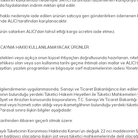
hakkının kullanılması nedeniyle SATICI tarafından düzenlenen kampanya li
 faydalanılan indirim miktarı iptal edilir.
akkı nedeniyle iade edilen ürünün satıcıya geri gönderilirken ödenenen kar
inde ALICI tarafından karşılanacaktır.
ürün satarken ALICI'dan tahsil ettiği kargo ücretini iade etmez.
 CAYMA HAKKI KULLANILAMAYACAK ÜRÜNLER
istekleri veya açıkça onun kişisel ihtiyaçları doğrultusunda hazırlanan, nite
hlikesi olan veya son kullanma tarihi geçme ihtimali olan mallar ve ALICI t
yıtları, yazılım programları ve bilgisayar sarf malzemelerinin iadesi Yöne
ilgilendirmenin uygulanmasında, Sanayi ve Ticaret Bakanlığınca ilan edilen
nın bulunduğu yerdeki Tüketici Hakem Heyetleri ile Tüketici Mahkemeleri ye
âyet ve itirazları konusunda başvurularını, T.C. Sanayi Ve Ticaret Bakanlığı 
 mal veya hizmeti satın aldığı veya ikametgâhının bulunduğu yerdeki tüket
Parasal sınıra ilişkin bilgiler aşağıdadır:
arihinden itibaren geçerli olmak üzere:
yılı Tüketicinin Korunması Hakkında Kanun’un değişik 22 nci maddesinin 5 v
ın bağlayıcı olacağına ilişkin üst veya tüketici mahkemelerinde delil olacağın