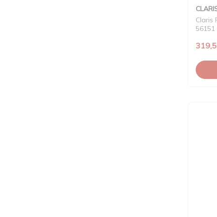
CLARI
Claris
56151
319,