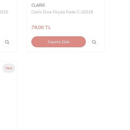
CLARIS
20215
Claris Ense Fırçası Fade C-20218
79,00
TL
Sepete Ekle
Yeni