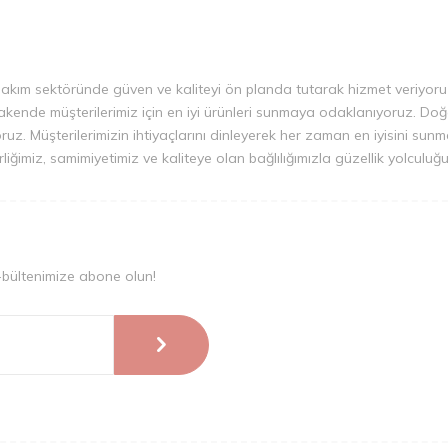
bakım sektöründe güven ve kaliteyi ön planda tutarak hizmet veriyoruz.
ende müşterilerimiz için en iyi ürünleri sunmaya odaklanıyoruz. Doğal i
iyoruz. Müşterilerimizin ihtiyaçlarını dinleyerek her zaman en iyisini su
irliğimiz, samimiyetimiz ve kaliteye olan bağlılığımızla güzellik yolcul
-bültenimize abone olun!