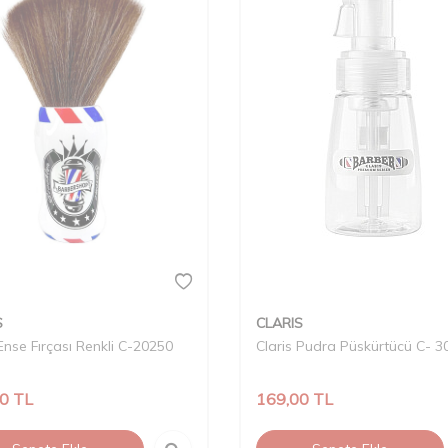
S
CLARIS
 Ense Fırçası Renkli C-20250
Claris Pudra Püskürtücü C- 3
00
TL
169,00
TL