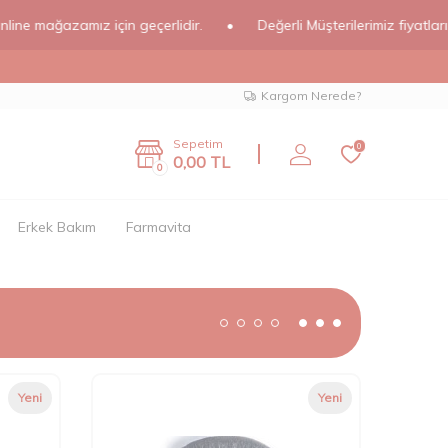
ağazamız için geçerlidir.
•
Değerli Müşterilerimiz fiyatlarımız onl
Kargom Nerede?
Sepetim
0
0,00
TL
0
Erkek Bakım
Farmavita
Yeni
Yeni