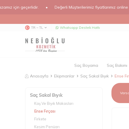
in geçerlidir.
•
Değerli Müşterilerimiz fiyatlarımız online mağazam
TR − TL
Whatsapp Destek Hattı
Saç Boyama
Saç Bakımı
Anasayfa
Ekipmanlar
Saç Sakal Bıyık
Ense Fı
Saç Sakal Bıyık
Kaş Ve Bıyık Makasları
Ense Fırçası
Firkete
Kesim Penüarı