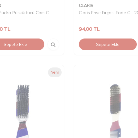
S
CLARIS
 Pudra Püskürtücü Cam C -
Claris Ense Fırçası Fade C - 
50
TL
94,00
TL
Sepete Ekle
Sepete Ekle
Yeni