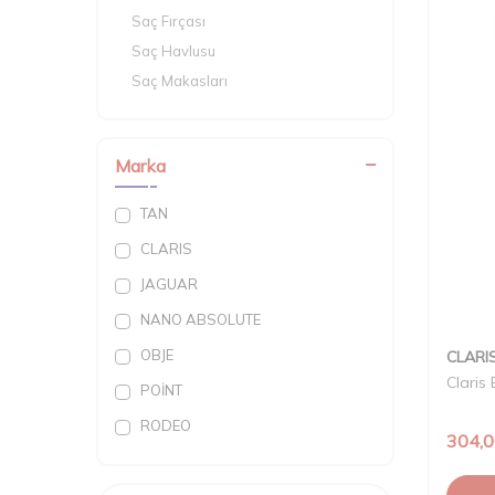
Saç Fırçası
Saç Havlusu
Saç Makasları
Saç Pensi
Saç Tokası
Marka
Saç Usturası
Sakal Fırçası
TAN
Ustura - Jilet
CLARIS
Taraklar
JAGUAR
Tarama Penüarı
Ense Aynası
NANO ABSOLUTE
Suluk
OBJE
CLARI
Claris
POİNT
RODEO
304,
TRİNA