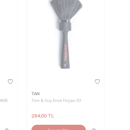
TAN
0605
Toni & Guy Ense Fırçası 03
294,00
TL