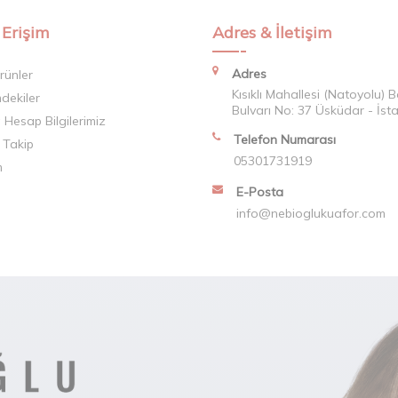
 Erişim
Adres & İletişim
Adres
rünler
Kısıklı Mahallesi (Natoyolu) 
mdekiler
Bulvarı No: 37 Üsküdar - İst
Hesap Bilgilerimiz
Telefon Numarası
 Takip
05301731919
m
E-Posta
info@nebioglukuafor.com