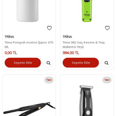
TRİNA
TRİNA
Trina Pompalı Aseton Şişesi 175
Trina 082 Saç Kesme & Traş
ML
Makinesi Yeşil
0,00
TL
994,00
TL
Sepete Ekle
Sepete Ekle
Yeni
Yeni