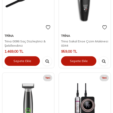
TRİNA
TRİNA
Trina 0086 Saç Düzleştirici &
Trina Sakal Ense Çizim Makinesi
Şekillendirici
0044
1.469,00
TL
959,00
TL
Sepete Ekle
Sepete Ekle
Yeni
Yeni