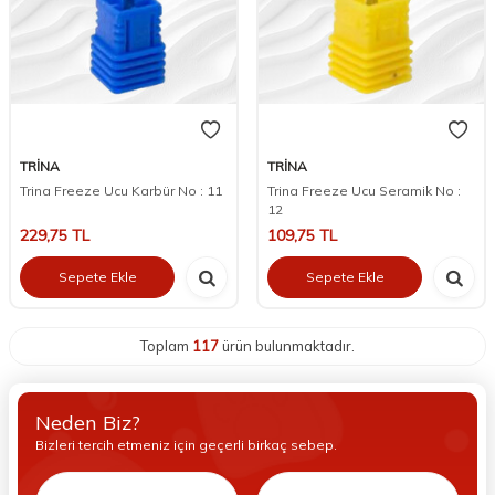
TRİNA
TRİNA
Trina Freeze Ucu Karbür No : 11
Trina Freeze Ucu Seramik No :
12
229,75
TL
109,75
TL
Sepete Ekle
Sepete Ekle
Toplam
117
ürün bulunmaktadır.
Neden Biz?
Bizleri tercih etmeniz için geçerli birkaç sebep.