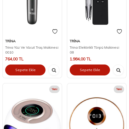
TRİNA
TRİNA
Trina Yüz Ve Vücut Traş Makinesi
Trina Elektirikli Törpü Makinesi
0010
08
764,00
TL
1.984,00
TL
Sepete Ekle
Sepete Ekle
Yeni
Yeni