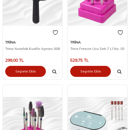
TRİNA
TRİNA
Trina Yuvarlak Kuaför Aynası 008
Trina Freeze Ucu Seti 7 Lİ No: 03
299,00
TL
529,75
TL
Sepete Ekle
Sepete Ekle