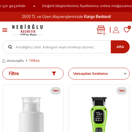
erlidir.
•
Değerli Müşterilerimiz fiyatlarımız online mağazamız için geç
2500 TL ve Üzeri Alışverişlerinizde
Kargo Bedava!
0
0
ARA
Anasayfa
TRİNA
Filtre
Yeni
Yeni