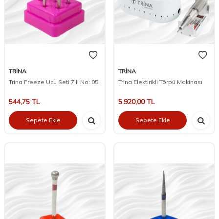
TRİNA
TRİNA
Trina Freeze Ucu Seti 7 li No: 05
Trina Elektirikli Törpü Makinası
544,75
TL
5.920,00
TL
Sepete Ekle
Sepete Ekle