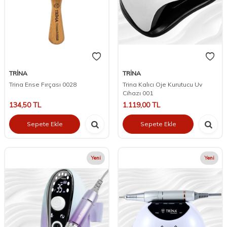
TRİNA
TRİNA
Trina Ense Fırçası 0028
Trina Kalıcı Oje Kurutucu Uv
Cihazı 001
134,50
TL
1.119,00
TL
Sepete Ekle
Sepete Ekle
Yeni
Yeni