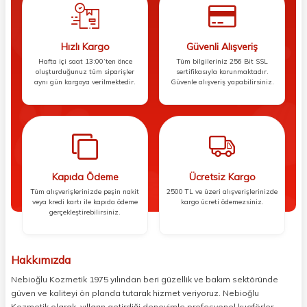
Hızlı Kargo
Güvenli Alışveriş
Hafta içi saat 13:00’ten önce
Tüm bilgileriniz 256 Bit SSL
oluşturduğunuz tüm siparişler
sertifikasıyla korunmaktadır.
aynı gün kargoya verilmektedir.
Güvenle alışveriş yapabilirsiniz.
Kapıda Ödeme
Ücretsiz Kargo
Tüm alışverişlerinizde peşin nakit
2500 TL ve üzeri alışverişlerinizde
veya kredi kartı ile kapıda ödeme
kargo ücreti ödemezsiniz.
gerçekleştirebilirsiniz.
Hakkımızda
Nebioğlu Kozmetik 1975 yılından beri güzellik ve bakım sektöründe
güven ve kaliteyi ön planda tutarak hizmet veriyoruz. Nebioğlu
Kozmetik olarak, yılların getirdiği deneyimle profesyonel kuaförler,