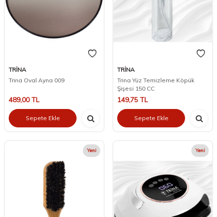
TRİNA
TRİNA
Trina Oval Ayna 009
Trina Yüz Temizleme Köpük
Şişesi 150 CC
489,00
TL
149,75
TL
Sepete Ekle
Sepete Ekle
Yeni
Yeni