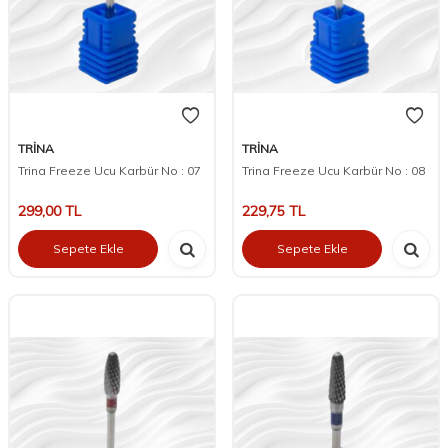
TRİNA
TRİNA
Trina Freeze Ucu Karbür No : 07
Trina Freeze Ucu Karbür No : 08
299,00
TL
229,75
TL
Sepete Ekle
Sepete Ekle