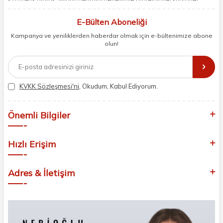
berberler ve perakende müşterilerimiz için en iyi ürünleri sunmaya
odaklanıyoruz. Doğal içerikleri bilimsel formüllerle birleştirerek saç ve
E-Bülten Aboneliği
cilt bakımında etkili ve yenilikçi çözümler geliştiriyoruz. Müşterilerimizin
Kampanya ve yeniliklerden haberdar olmak için e-bültenimize abone
ihtiyaçlarını dinleyerek her zaman en iyisini sunmayı hedefliyor,
olun!
sektördeki gelişmeleri yakından takip ederek kendimizi sürekli
yeniliyoruz. Güvenilirliğimiz, samimiyetimiz ve kaliteye olan
bağlılığımızla güzellik yolculuğunuzda yanınızdayız.
KVKK Sözleşmesi'ni
, Okudum, Kabul Ediyorum.
Önemli Bilgiler
Hızlı Erişim
Adres & İletişim