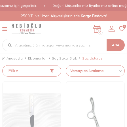
amız için geçerlidir.
•
Değerli Müşterilerimiz fiyatlarımız online mağaza
2500 TL ve Üzeri Alışverişlerinizde
Kargo Bedava!
0
0
ARA
Anasayfa
Ekipmanlar
Saç Sakal Bıyık
Saç Usturası
Filtre