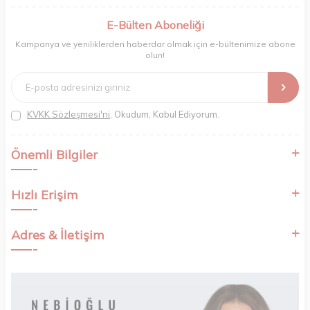
berberler ve perakende müşterilerimiz için en iyi ürünleri sunmaya
odaklanıyoruz. Doğal içerikleri bilimsel formüllerle birleştirerek saç ve
E-Bülten Aboneliği
cilt bakımında etkili ve yenilikçi çözümler geliştiriyoruz. Müşterilerimizin
Kampanya ve yeniliklerden haberdar olmak için e-bültenimize abone
ihtiyaçlarını dinleyerek her zaman en iyisini sunmayı hedefliyor,
olun!
sektördeki gelişmeleri yakından takip ederek kendimizi sürekli
yeniliyoruz. Güvenilirliğimiz, samimiyetimiz ve kaliteye olan
bağlılığımızla güzellik yolculuğunuzda yanınızdayız.
KVKK Sözleşmesi'ni
, Okudum, Kabul Ediyorum.
Önemli Bilgiler
Hızlı Erişim
Adres & İletişim