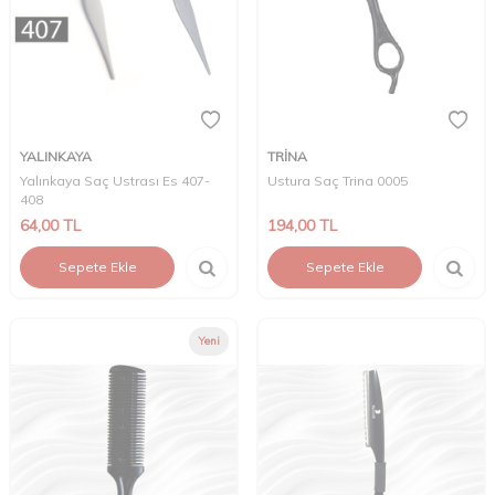
YALINKAYA
TRİNA
Yalınkaya Saç Ustrası Es 407-
Ustura Saç Trina 0005
408
64,00
TL
194,00
TL
Sepete Ekle
Sepete Ekle
Yeni