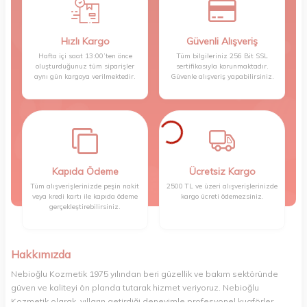
Hızlı Kargo
Güvenli Alışveriş
Hafta içi saat 13:00’ten önce
Tüm bilgileriniz 256 Bit SSL
oluşturduğunuz tüm siparişler
sertifikasıyla korunmaktadır.
aynı gün kargoya verilmektedir.
Güvenle alışveriş yapabilirsiniz.
Kapıda Ödeme
Ücretsiz Kargo
Tüm alışverişlerinizde peşin nakit
2500 TL ve üzeri alışverişlerinizde
veya kredi kartı ile kapıda ödeme
kargo ücreti ödemezsiniz.
gerçekleştirebilirsiniz.
Hakkımızda
Nebioğlu Kozmetik 1975 yılından beri güzellik ve bakım sektöründe
güven ve kaliteyi ön planda tutarak hizmet veriyoruz. Nebioğlu
Kozmetik olarak, yılların getirdiği deneyimle profesyonel kuaförler,