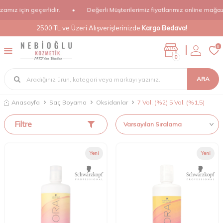
ız için geçerlidir.
•
Değerli Müşterilerimiz fiyatlarımız online mağazamı
2500 TL ve Üzeri Alışverişlerinizde
Kargo Bedava!
0
0
ARA
Anasayfa
Saç Boyama
Oksidanlar
7 Vol. (%2) 5 Vol. (%1,5)
Filtre
Yeni
Yeni