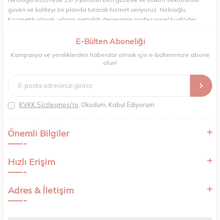
güven ve kaliteyi ön planda tutarak hizmet veriyoruz. Nebioğlu
Kozmetik olarak, yılların getirdiği deneyimle profesyonel kuaförler,
berberler ve perakende müşterilerimiz için en iyi ürünleri sunmaya
odaklanıyoruz. Doğal içerikleri bilimsel formüllerle birleştirerek saç ve
E-Bülten Aboneliği
cilt bakımında etkili ve yenilikçi çözümler geliştiriyoruz. Müşterilerimizin
Kampanya ve yeniliklerden haberdar olmak için e-bültenimize abone
ihtiyaçlarını dinleyerek her zaman en iyisini sunmayı hedefliyor,
olun!
sektördeki gelişmeleri yakından takip ederek kendimizi sürekli
yeniliyoruz. Güvenilirliğimiz, samimiyetimiz ve kaliteye olan
bağlılığımızla güzellik yolculuğunuzda yanınızdayız.
KVKK Sözleşmesi'ni
, Okudum, Kabul Ediyorum.
Önemli Bilgiler
Hızlı Erişim
Adres & İletişim