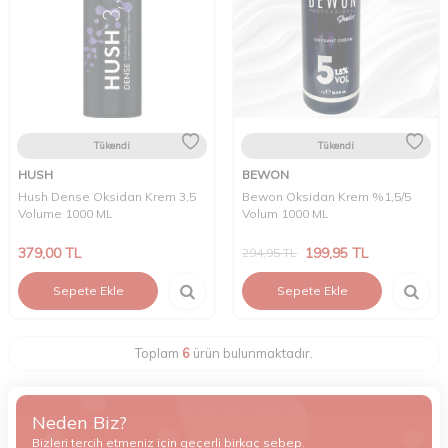
Tükendi
Tükendi
HUSH
BEWON
Hush Dense Oksidan Krem 3,5
Bewon Oksidan Krem %1,5/5
Volume 1000 ML
Volum 1000 ML
379,00
TL
199,95
TL
294,95
TL
Sepete Ekle
Sepete Ekle
Toplam
6
ürün bulunmaktadır.
Neden Biz?
Bizleri tercih etmeniz için geçerli birkaç sebep.