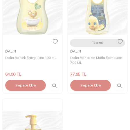
Tükendi
DALİN
DALİN
Dalin Bebek Şampuanı 100 ML
Dalin Rahat Ve Mutlu Şampuan
700 ML
64,00
TL
77,95
TL
Sepete Ekle
Sepete Ekle