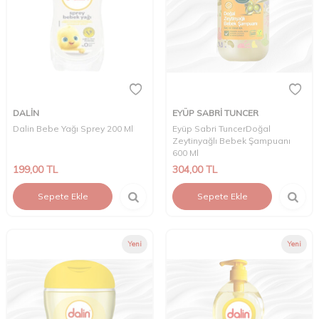
DALİN
EYÜP SABRİ TUNCER
Dalin Bebe Yağı Sprey 200 Ml
Eyüp Sabri TuncerDoğal
Zeytinyağlı Bebek Şampuanı
600 Ml
199,00
TL
304,00
TL
Sepete Ekle
Sepete Ekle
Yeni
Yeni