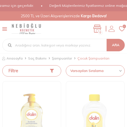
z için geçerlidir.
•
Değerli Müşterilerimiz fiyatlarımız online mağazamı
2500 TL ve Üzeri Alışverişlerinizde
Kargo Bedava!
0
0
ARA
Anasayfa
Saç Bakımı
Şampuanlar
Çocuk Şampuanları
Filtre