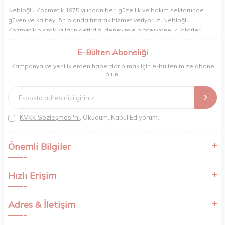
Nebioğlu Kozmetik 1975 yılından beri güzellik ve bakım sektöründe
güven ve kaliteyi ön planda tutarak hizmet veriyoruz. Nebioğlu
Kozmetik olarak, yılların getirdiği deneyimle profesyonel kuaförler,
berberler ve perakende müşterilerimiz için en iyi ürünleri sunmaya
odaklanıyoruz. Doğal içerikleri bilimsel formüllerle birleştirerek saç ve
E-Bülten Aboneliği
cilt bakımında etkili ve yenilikçi çözümler geliştiriyoruz. Müşterilerimizin
Kampanya ve yeniliklerden haberdar olmak için e-bültenimize abone
ihtiyaçlarını dinleyerek her zaman en iyisini sunmayı hedefliyor,
olun!
sektördeki gelişmeleri yakından takip ederek kendimizi sürekli
yeniliyoruz. Güvenilirliğimiz, samimiyetimiz ve kaliteye olan
bağlılığımızla güzellik yolculuğunuzda yanınızdayız.
KVKK Sözleşmesi'ni
, Okudum, Kabul Ediyorum.
Önemli Bilgiler
Hızlı Erişim
Adres & İletişim