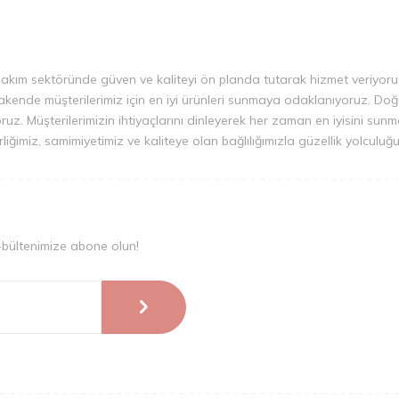
bakım sektöründe güven ve kaliteyi ön planda tutarak hizmet veriyoruz.
ende müşterilerimiz için en iyi ürünleri sunmaya odaklanıyoruz. Doğal i
iyoruz. Müşterilerimizin ihtiyaçlarını dinleyerek her zaman en iyisini su
irliğimiz, samimiyetimiz ve kaliteye olan bağlılığımızla güzellik yolcul
-bültenimize abone olun!