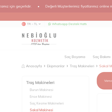
n geçerlidir.
•
Değerli Müşterilerimiz fiyatlarımız online mağazamı
TR − TL
Whatsapp Destek Hattı
Saç Boyama
Saç Bakımı
Anasayfa
Ekipmanlar
Traş Makineleri
Sakal M
Traş Makineleri
Burun Makinesi
Ense Makinesi
Saç Kesme Makineleri
Sakal Makinesi