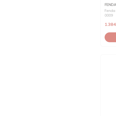
FEND
Fenda 
0009
1.384