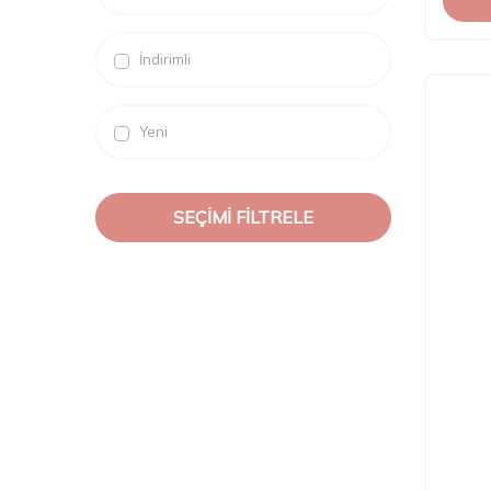
POWERTEC
TRİNA
İndirimli
WAHL
WELLA
Yeni
SEÇIMI FILTRELE