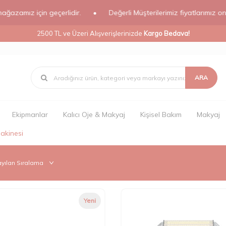
z için geçerlidir.
•
Değerli Müşterilerimiz fiyatlarımız online ma
2500 TL ve Üzeri Alışverişlerinizde
Kargo Bedava!
ARA
Ekipmanlar
Kalıcı Oje & Makyaj
Kişisel Bakım
Makyaj
akinesi
Yeni