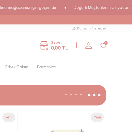
ğazamız için geçerlidir.
•
Değerli Müşterilerimiz fiyatlarımız onli
Kargom Nerede?
Sepetim
0
0,00
TL
0
Erkek Bakım
Farmavita
Yeni
Yeni