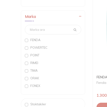
Marka
FENDA
POWERTEC
POINT
RIMEI
TIMA
FEND
ORAK
Fenda 
FONEX
MOSER
1.300
OSSION
Stoktakiler