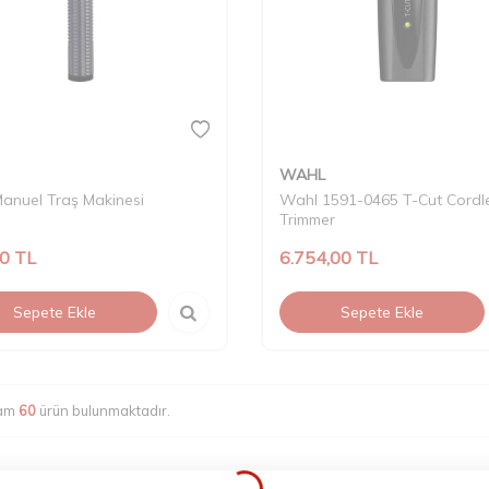
WAHL
anuel Traş Makinesi
Wahl 1591-0465 T-Cut Cordl
Trimmer
00
TL
6.754,00
TL
Sepete Ekle
Sepete Ekle
lam
60
ürün bulunmaktadır.