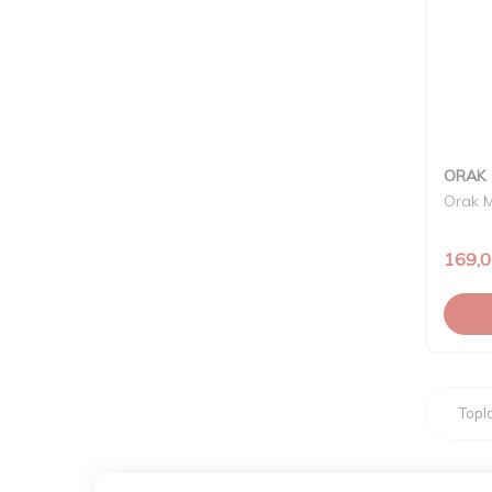
ORAK
Orak M
169,
Top