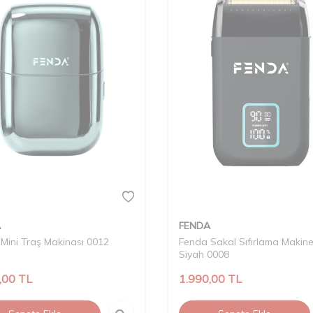
A
FENDA
Mini Traş Makinası 0012
Fenda Sakal Sıfırlama Makine
Siyah 0008
,00
TL
1.990,00
TL