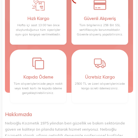
Hızlı Kargo
Güvenli Alışveriş
Hafta içi saat 13:00’ten önce
Tüm bilgileriniz 256 Bit SSL
oluşturduğunuz tüm siparişler
sertifikasıyla korunmaktadır.
aynı gün kargoya verilmektedir.
Güvenle alışveriş yapabilirsiniz.
Kapıda Ödeme
Ücretsiz Kargo
Tüm alışverişlerinizde peşin nakit
2500 TL ve üzeri alışverişlerinizde
veya kredi kartı ile kapıda ödeme
kargo ücreti ödemezsiniz.
gerçekleştirebilirsiniz.
Hakkımızda
Nebioğlu Kozmetik 1975 yılından beri güzellik ve bakım sektöründe
güven ve kaliteyi ön planda tutarak hizmet veriyoruz. Nebioğlu
Kozmetik olarak, yılların getirdiği deneyimle profesyonel kuaförler,