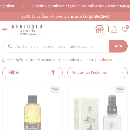
lidir.
•
Değerli Müşterilerimiz fiyatlarımız online mağazamız için geçer
2500 TL ve Üzeri Alışverişlerinizde
Kargo Bedava!
0
0
ARA
Anasayfa
Kişisel Bakım
Kişisel Bakım Ürünleri
Kolonya
Filtre
Yeni
Yeni