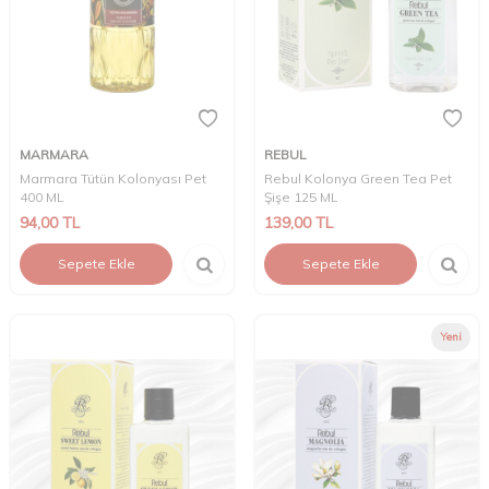
MARMARA
REBUL
Marmara Tütün Kolonyası Pet
Rebul Kolonya Green Tea Pet
400 ML
Şişe 125 ML
94,00
TL
139,00
TL
Sepete Ekle
Sepete Ekle
Yeni