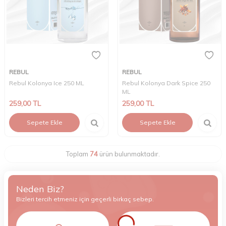
REBUL
REBUL
Rebul Kolonya Ice 250 ML
Rebul Kolonya Dark Spice 250
ML
259,00
TL
259,00
TL
Sepete Ekle
Sepete Ekle
Toplam
74
ürün bulunmaktadır.
Neden Biz?
Bizleri tercih etmeniz için geçerli birkaç sebep.