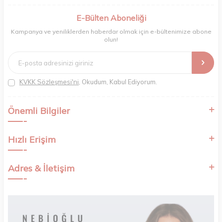
berberler ve perakende müşterilerimiz için en iyi ürünleri sunmaya
odaklanıyoruz. Doğal içerikleri bilimsel formüllerle birleştirerek saç ve
E-Bülten Aboneliği
cilt bakımında etkili ve yenilikçi çözümler geliştiriyoruz. Müşterilerimizin
Kampanya ve yeniliklerden haberdar olmak için e-bültenimize abone
ihtiyaçlarını dinleyerek her zaman en iyisini sunmayı hedefliyor,
olun!
sektördeki gelişmeleri yakından takip ederek kendimizi sürekli
yeniliyoruz. Güvenilirliğimiz, samimiyetimiz ve kaliteye olan
bağlılığımızla güzellik yolculuğunuzda yanınızdayız.
KVKK Sözleşmesi'ni
, Okudum, Kabul Ediyorum.
Önemli Bilgiler
Hızlı Erişim
Adres & İletişim