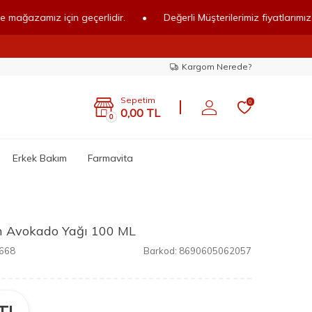
amız için geçerlidir.
•
Değerli Müşterilerimiz fiyatlarımız online 
Kargom Nerede?
Sepetim
0
0,00
TL
0
Erkek Bakım
Farmavita
in Avokado Yağı 100 ML
668
Barkod:
8690605062057