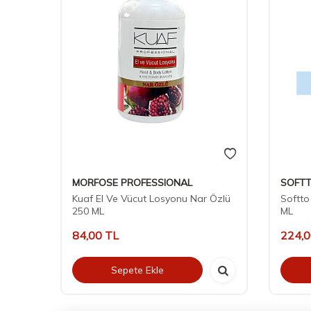
MORFOSE PROFESSIONAL
SOFTT
udu &
Kuaf El Ve Vücut Losyonu Nar Özlü
Softto
250 ML
ML
84,00
TL
224,
Sepete Ekle