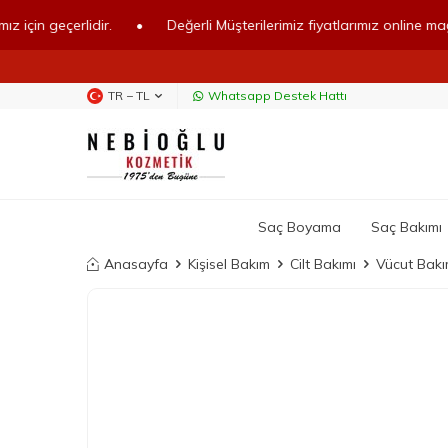
eçerlidir.
•
Değerli Müşterilerimiz fiyatlarımız online mağazamız i
TR − TL
Whatsapp Destek Hattı
Saç Boyama
Saç Bakımı
Anasayfa
Kişisel Bakım
Cilt Bakımı
Vücut Bakı