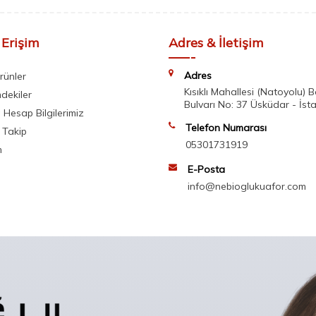
 Erişim
Adres & İletişim
Adres
rünler
Kısıklı Mahallesi (Natoyolu) 
mdekiler
Bulvarı No: 37 Üsküdar - İst
Hesap Bilgilerimiz
Telefon Numarası
 Takip
05301731919
m
E-Posta
info@nebioglukuafor.com