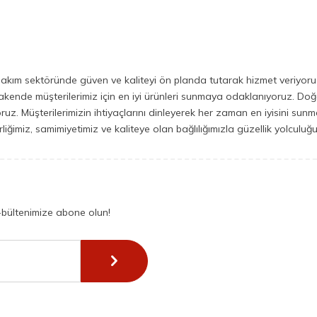
bakım sektöründe güven ve kaliteyi ön planda tutarak hizmet veriyoruz.
ende müşterilerimiz için en iyi ürünleri sunmaya odaklanıyoruz. Doğal i
iyoruz. Müşterilerimizin ihtiyaçlarını dinleyerek her zaman en iyisini su
irliğimiz, samimiyetimiz ve kaliteye olan bağlılığımızla güzellik yolcul
-bültenimize abone olun!