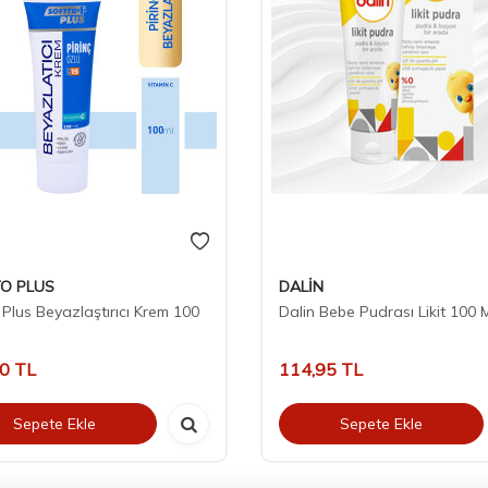
O PLUS
DALİN
 Plus Beyazlaştırıcı Krem 100
Dalin Bebe Pudrası Likit 100 
00
TL
114,95
TL
Sepete Ekle
Sepete Ekle