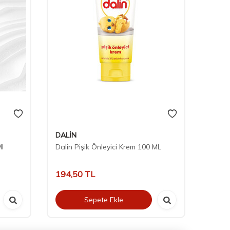
DALİN
ARGA
Ml
Dalin Pişik Önleyici Krem 100 ML
Argan
ve Vü
194,50
TL
184,
Sepete Ekle