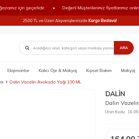
çin geçerlidir.
•
Değerli Müşterilerimiz fiyatlarımız online mağaz
2500 TL ve Üzeri Alışverişlerinizde
Kargo Bedava!
ARA
Ekipmanlar
Kalıcı Oje & Makyaj
Kişisel Bakım
Makyaj
mı
Dalin Vazelin Avokado Yağı 100 ML
DALİN
Dalin Vazel
Ürün Kodu:
16.05