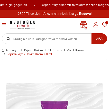
z için geçerlidir.
•
Değerli Müşterilerimiz fiyatlarımız online mağazamız
2500 TL ve Üzeri Alışverişlerinizde
Kargo Bedava!
0
0
ARA
Anasayfa
Kişisel Bakım
Cilt Bakımı
Vücut Bakımı
Lapitak Ayak Bakım Kremi 60 ml