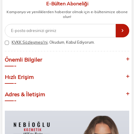
odaklanıyoruz. Doğal içerikleri bilimsel formüllerle birleştirerek saç ve
E-Bülten Aboneliği
cilt bakımında etkili ve yenilikçi çözümler geliştiriyoruz. Müşterilerimizin
Kampanya ve yeniliklerden haberdar olmak için e-bültenimize abone
ihtiyaçlarını dinleyerek her zaman en iyisini sunmayı hedefliyor,
olun!
sektördeki gelişmeleri yakından takip ederek kendimizi sürekli
yeniliyoruz. Güvenilirliğimiz, samimiyetimiz ve kaliteye olan
bağlılığımızla güzellik yolculuğunuzda yanınızdayız.
KVKK Sözleşmesi'ni
, Okudum, Kabul Ediyorum.
Önemli Bilgiler
Hızlı Erişim
Adres & İletişim