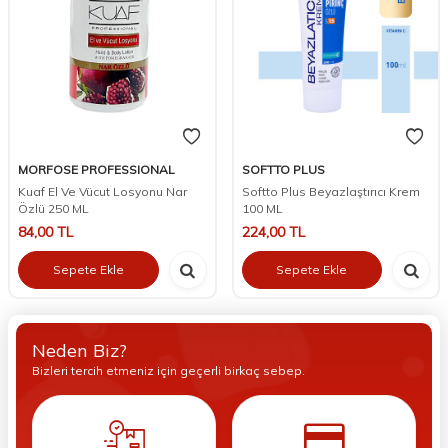
MORFOSE PROFESSIONAL
SOFTTO PLUS
Kuaf El Ve Vücut Losyonu Nar
Softto Plus Beyazlaştırıcı Krem
Özlü 250 ML
100 ML
84,00
TL
224,00
TL
Sepete Ekle
Sepete Ekle
Neden Biz?
Bizleri tercih etmeniz için geçerli birkaç sebep.