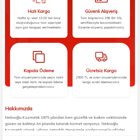
Hızlı Kargo
Güvenli Alışveriş
Hafta içi saat 13:00’ten önce
Tüm bilgileriniz 256 Bit SSL
oluşturduğunuz tüm siparişler
sertifikasıyla korunmaktadır.
aynı gün kargoya verilmektedir.
Güvenle alışveriş yapabilirsiniz.
Kapıda Ödeme
Ücretsiz Kargo
Tüm alışverişlerinizde peşin nakit
2500 TL ve üzeri alışverişlerinizde
veya kredi kartı ile kapıda ödeme
kargo ücreti ödemezsiniz.
gerçekleştirebilirsiniz.
Hakkımızda
Nebioğlu Kozmetik 1975 yılından beri güzellik ve bakım sektöründe
güven ve kaliteyi ön planda tutarak hizmet veriyoruz. Nebioğlu
Kozmetik olarak, yılların getirdiği deneyimle profesyonel kuaförler,
berberler ve perakende müşterilerimiz için en iyi ürünleri sunmaya