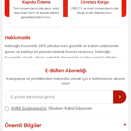
Kapıda Ödeme
Ücretsiz Kargo
Tüm alışverişlerinizde peşin nakit
2500 TL ve üzeri alışverişlerinizde
veya kredi kartı ile kapıda ödeme
kargo ücreti ödemezsiniz.
gerçekleştirebilirsiniz.
Hakkımızda
Nebioğlu Kozmetik 1975 yılından beri güzellik ve bakım sektöründe
güven ve kaliteyi ön planda tutarak hizmet veriyoruz. Nebioğlu
Kozmetik olarak, yılların getirdiği deneyimle profesyonel kuaförler,
berberler ve perakende müşterilerimiz için en iyi ürünleri sunmaya
odaklanıyoruz. Doğal içerikleri bilimsel formüllerle birleştirerek saç ve
E-Bülten Aboneliği
cilt bakımında etkili ve yenilikçi çözümler geliştiriyoruz. Müşterilerimizin
Kampanya ve yeniliklerden haberdar olmak için e-bültenimize abone
ihtiyaçlarını dinleyerek her zaman en iyisini sunmayı hedefliyor,
olun!
sektördeki gelişmeleri yakından takip ederek kendimizi sürekli
yeniliyoruz. Güvenilirliğimiz, samimiyetimiz ve kaliteye olan
bağlılığımızla güzellik yolculuğunuzda yanınızdayız.
KVKK Sözleşmesi'ni
, Okudum, Kabul Ediyorum.
Önemli Bilgiler