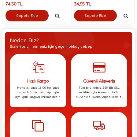
74,50
TL
34,95
TL
Sepete Ekle
Sepete Ekle
Neden Biz?
Bizleri tercih etmeniz için geçerli birkaç sebep.
Hızlı Kargo
Güvenli Alışveriş
Hafta içi saat 13:00’ten önce
Tüm bilgileriniz 256 Bit SSL
oluşturduğunuz tüm siparişler
sertifikasıyla korunmaktadır.
aynı gün kargoya verilmektedir.
Güvenle alışveriş yapabilirsiniz.