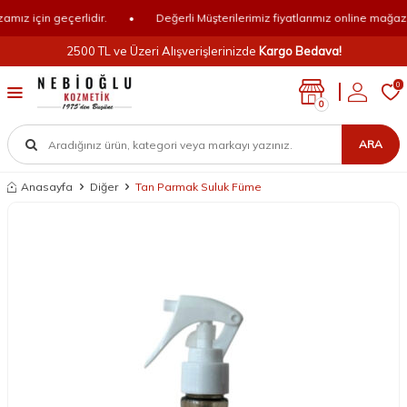
ız için geçerlidir.
•
Değerli Müşterilerimiz fiyatlarımız online mağazamı
2500 TL ve Üzeri Alışverişlerinizde
Kargo Bedava!
0
0
ARA
Anasayfa
Diğer
Tan Parmak Suluk Füme