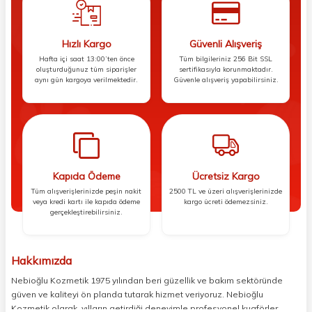
Hızlı Kargo
Güvenli Alışveriş
Hafta içi saat 13:00’ten önce
Tüm bilgileriniz 256 Bit SSL
oluşturduğunuz tüm siparişler
sertifikasıyla korunmaktadır.
aynı gün kargoya verilmektedir.
Güvenle alışveriş yapabilirsiniz.
Kapıda Ödeme
Ücretsiz Kargo
Tüm alışverişlerinizde peşin nakit
2500 TL ve üzeri alışverişlerinizde
veya kredi kartı ile kapıda ödeme
kargo ücreti ödemezsiniz.
gerçekleştirebilirsiniz.
Hakkımızda
Nebioğlu Kozmetik 1975 yılından beri güzellik ve bakım sektöründe
güven ve kaliteyi ön planda tutarak hizmet veriyoruz. Nebioğlu
Kozmetik olarak, yılların getirdiği deneyimle profesyonel kuaförler,