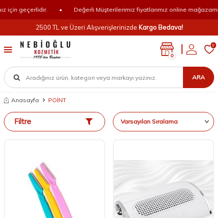
in geçerlidir.
•
Değerli Müşterilerimiz fiyatlarımız online mağazamız içi
2500 TL ve Üzeri Alışverişlerinizde
Kargo Bedava!
0
0
ARA
Anasayfa
POİNT
Filtre