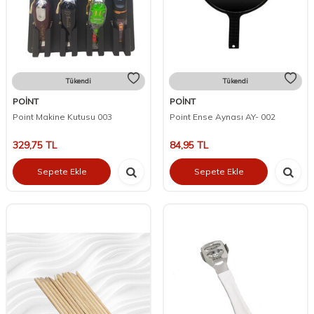
Tükendi
Tükendi
POİNT
POİNT
Point Makine Kutusu 003
Point Ense Aynası AY- 002
329,75
TL
84,95
TL
Sepete Ekle
Sepete Ekle