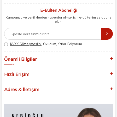
berberler ve perakende müşterilerimiz için en iyi ürünleri sunmaya
odaklanıyoruz. Doğal içerikleri bilimsel formüllerle birleştirerek saç ve
E-Bülten Aboneliği
cilt bakımında etkili ve yenilikçi çözümler geliştiriyoruz. Müşterilerimizin
Kampanya ve yeniliklerden haberdar olmak için e-bültenimize abone
ihtiyaçlarını dinleyerek her zaman en iyisini sunmayı hedefliyor,
olun!
sektördeki gelişmeleri yakından takip ederek kendimizi sürekli
yeniliyoruz. Güvenilirliğimiz, samimiyetimiz ve kaliteye olan
bağlılığımızla güzellik yolculuğunuzda yanınızdayız.
KVKK Sözleşmesi'ni
, Okudum, Kabul Ediyorum.
Önemli Bilgiler
Hızlı Erişim
Adres & İletişim