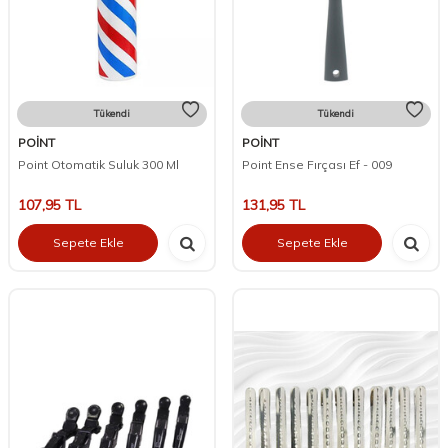
Tükendi
Tükendi
POİNT
POİNT
Point Otomatik Suluk 300 Ml
Point Ense Fırçası Ef - 009
107,95
TL
131,95
TL
Sepete Ekle
Sepete Ekle