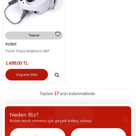
Tükendi
POİNT
Point Törpü Makinesi 667
1.499,00
TL
Sepete Ekle
Toplam
17
ürün bulunmaktadır.
Neden Biz?
Bizleri tercih etmeniz için geçerli birkaç sebep.