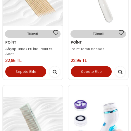
Tükendi
Tükendi
POİNT
POİNT
Ahşap Tırnak Eti İtici Point 50
Point Törpü Raspası
Adet
32,95
TL
22,95
TL
Sepete Ekle
Sepete Ekle