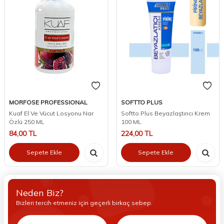
MORFOSE PROFESSIONAL
SOFTTO PLUS
Kuaf El Ve Vücut Losyonu Nar
Softto Plus Beyazlaştırıcı Krem
Özlü 250 ML
100 ML
84,00
TL
224,00
TL
Sepete Ekle
Sepete Ekle
Neden Biz?
Bizleri tercih etmeniz için geçerli birkaç sebep.