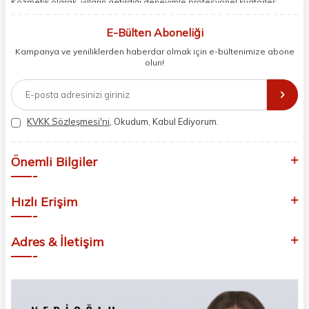
Kozmetik olarak, yılların getirdiği deneyimle profesyonel kuaförler,
berberler ve perakende müşterilerimiz için en iyi ürünleri sunmaya
odaklanıyoruz. Doğal içerikleri bilimsel formüllerle birleştirerek saç ve
E-Bülten Aboneliği
cilt bakımında etkili ve yenilikçi çözümler geliştiriyoruz. Müşterilerimizin
Kampanya ve yeniliklerden haberdar olmak için e-bültenimize abone
ihtiyaçlarını dinleyerek her zaman en iyisini sunmayı hedefliyor,
olun!
sektördeki gelişmeleri yakından takip ederek kendimizi sürekli
yeniliyoruz. Güvenilirliğimiz, samimiyetimiz ve kaliteye olan
bağlılığımızla güzellik yolculuğunuzda yanınızdayız.
KVKK Sözleşmesi'ni
, Okudum, Kabul Ediyorum.
Önemli Bilgiler
Hızlı Erişim
Adres & İletişim