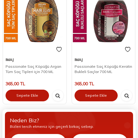
IMAJ
IMAJ
Passionate Saç Köpüğü Argan
Passionate Saç Köpüğü Keratin
Tüm Saç Tipleri için 700 ML
Bukleli Saçlar 700 ML
365,00
TL
365,00
TL
Sepete Ekle
Sepete Ekle
Neden Biz?
Bizleri tercih etmeniz için geçerli birkaç sebep.