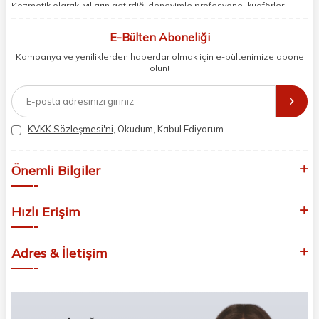
Kozmetik olarak, yılların getirdiği deneyimle profesyonel kuaförler,
berberler ve perakende müşterilerimiz için en iyi ürünleri sunmaya
odaklanıyoruz. Doğal içerikleri bilimsel formüllerle birleştirerek saç ve
E-Bülten Aboneliği
cilt bakımında etkili ve yenilikçi çözümler geliştiriyoruz. Müşterilerimizin
Kampanya ve yeniliklerden haberdar olmak için e-bültenimize abone
ihtiyaçlarını dinleyerek her zaman en iyisini sunmayı hedefliyor,
olun!
sektördeki gelişmeleri yakından takip ederek kendimizi sürekli
yeniliyoruz. Güvenilirliğimiz, samimiyetimiz ve kaliteye olan
bağlılığımızla güzellik yolculuğunuzda yanınızdayız.
KVKK Sözleşmesi'ni
, Okudum, Kabul Ediyorum.
Önemli Bilgiler
Hızlı Erişim
Adres & İletişim