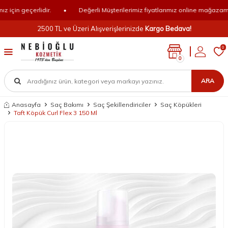
çin geçerlidir.
•
Değerli Müşterilerimiz fiyatlarımız online mağazamız i
2500 TL ve Üzeri Alışverişlerinizde
Kargo Bedava!
0
0
ARA
Anasayfa
Saç Bakımı
Saç Şekillendiriciler
Saç Köpükleri
Taft Köpük Curl Flex 3 150 Ml