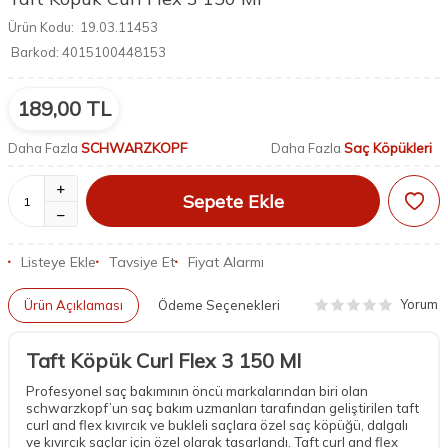
Ürün Kodu:
19.03.11453
Barkod:
4015100448153
189,00
TL
SCHWARZKOPF
Saç Köpükleri
Daha Fazla
Daha Fazla
Sepete Ekle
Listeye Ekle
Tavsiye Et
Fiyat Alarmı
Yorum
Ürün Açıklaması
Ödeme Seçenekleri
Taft Köpük Curl Flex 3 150 Ml
Profesyonel saç bakımının öncü markalarından biri olan
schwarzkopf’un saç bakım uzmanları tarafından geliştirilen taft
curl and flex kıvırcık ve bukleli saçlara özel saç köpüğü, dalgalı
ve kıvırcık saçlar için özel olarak tasarlandı. Taft curl and flex