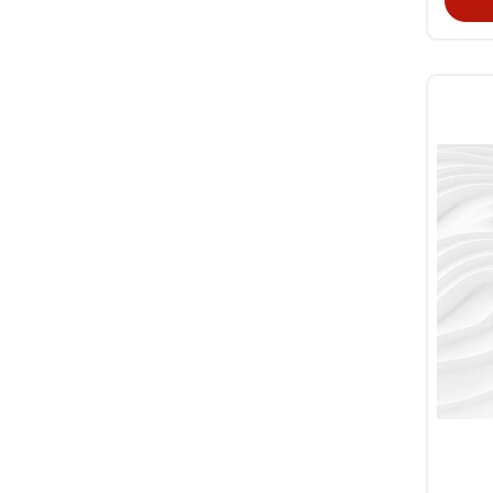
Dudak Makyajı
Tırnak Makyajı
Ekipmanlar
Kişisel Bakım Aletleri
Fön Makineleri
Saç Maşaları
Saç Tost Makineleri
Saç Düzleştiriciler (PRES)
Manikür Pedikür
Manikür Pedikür Ekipmanları
Kuaför Malzemeleri
Saç Sakal Bıyık
Traş Makineleri
Saç Bakımı
Saç Serumları
Saç Yağları