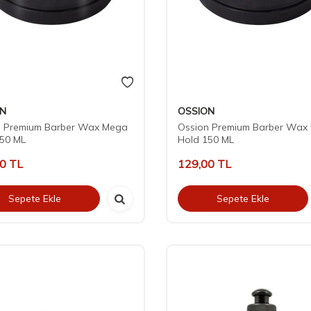
ON
OSSION
n Premium Barber Wax Mega
Ossion Premium Barber Wax 
150 ML
Hold 150 ML
00
TL
129,00
TL
Sepete Ekle
Sepete Ekle