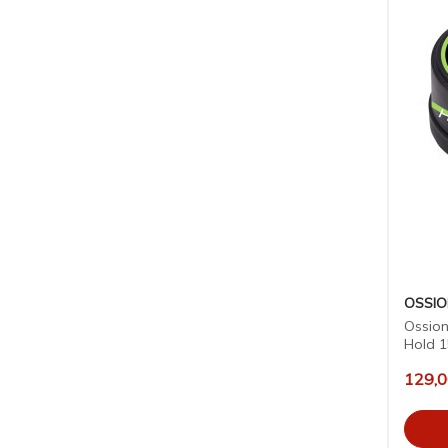
OSSI
Ossio
Hold 
129,