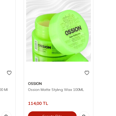
OSSION
00 Ml
Ossion Matte Stylıng Wax 100ML
114,00
TL