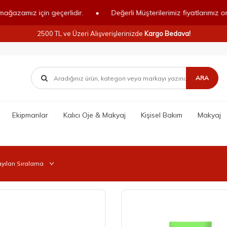
z için geçerlidir.
•
Değerli Müşterilerimiz fiyatlarımız online ma
2500 TL ve Üzeri Alışverişlerinizde
Kargo Bedava!
ARA
Ekipmanlar
Kalıcı Oje & Makyaj
Kişisel Bakım
Makyaj