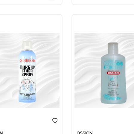
ON
OSSION