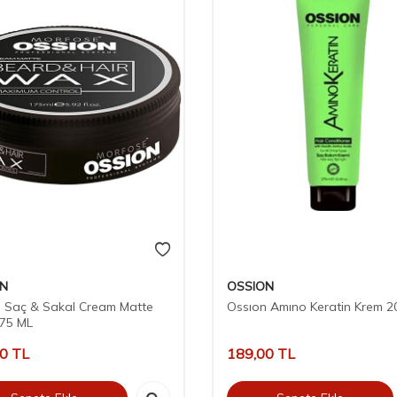
ON
OSSION
 Saç & Sakal Cream Matte
Ossıon Amıno Keratin Krem 2
75 ML
00
TL
189,00
TL