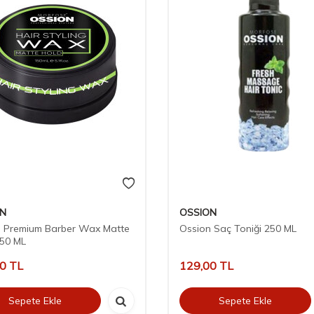
ON
OSSION
n Premium Barber Wax Matte
Ossion Saç Toniği 250 ML
150 ML
00
TL
129,00
TL
Sepete Ekle
Sepete Ekle