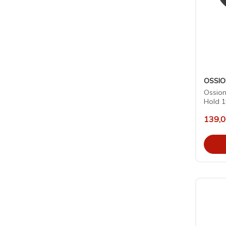
OSSI
Ossio
Hold 
139,