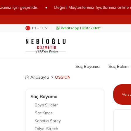
n geçerlidir.
•
Değerli Müşterilerimiz fiyatlarımız online mağazamı
TR − TL
Whatsapp Destek Hattı
Saç Boyama
Saç Bakımı
Anasayfa
OSSION
Saç Boyama
Boya Siliciler
Saç Kınası
Kapatıcı Sprey
Folyo-Strech