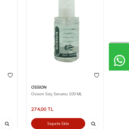
OSSION
Ossion Saç Serumu 100 ML
274,00
TL
Sepete Ekle