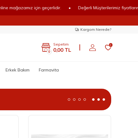
ğazamız için geçerlidir.
•
Değerli Müşterilerimiz fiyatlarımız onli
Kargom Nerede?
Sepetim
0
0,00
TL
0
Erkek Bakım
Farmavita