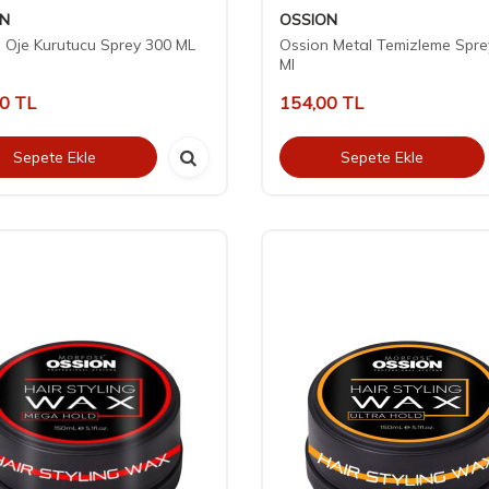
ON
OSSION
 Oje Kurutucu Sprey 300 ML
Ossion Metal Temizleme Spre
Ml
00
TL
154,00
TL
Sepete Ekle
Sepete Ekle