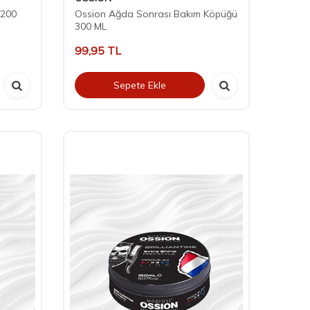
 200
Ossion Ağda Sonrası Bakım Köpüğü
300 ML
99,95
TL
Sepete Ekle