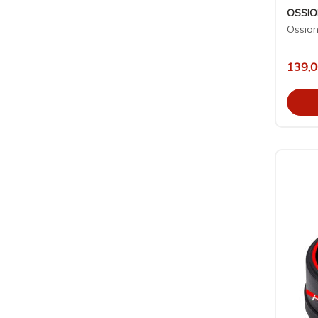
Saç Kremleri
OSSI
Saç Maskeleri
Ossion
Saç Toniği
Perma
139,
Bigudi
Keratin Saç Bakımı
Saç Şekillendiriciler
Şampuanlar