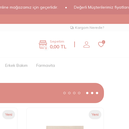
ğazamız için geçerlidir.
•
Değerli Müşterilerimiz fiyatlarımız onl
Kargom Nerede?
Sepetim
0
0,00
TL
0
Erkek Bakım
Farmavita
Yeni
Yeni