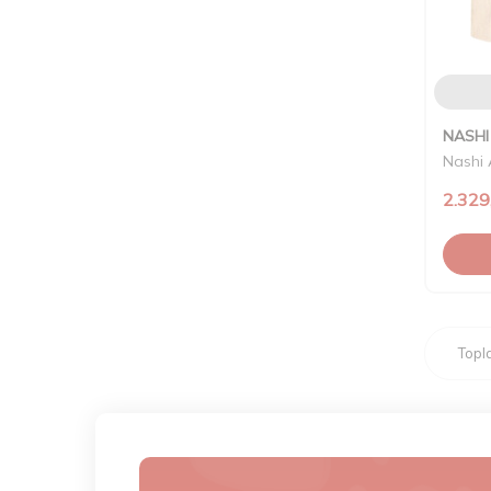
NASHI
Nashi 
2.329
Top