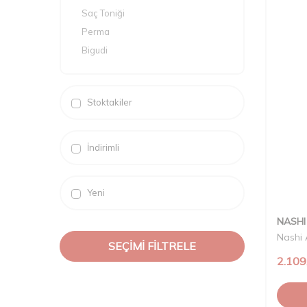
Saç Toniği
Perma
Bigudi
Keratin Saç Bakımı
Saç Şekillendiriciler
Stoktakiler
Şampuanlar
İndirimli
Yeni
NASHI
Nashi 
SEÇIMI FILTRELE
2.109