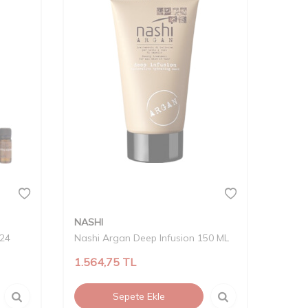
NASHI
x24
Nashi Argan Deep Infusion 150 ML
1.564,75
TL
Sepete Ekle