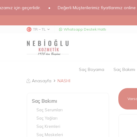
n geçerlidir.
•
Değerli Müşterilerimiz fiyatlarımız online mağazam
TR − TL
Whatsapp Destek Hattı
Saç Boyama
Saç Bakımı
Anasayfa
NASHI
Saç Bakımı
Saç Serumları
Saç Yağları
Saç Kremleri
Saç Maskeleri