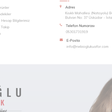
Adres
rünler
Kısıklı Mahallesi (Natoyolu) 
mdekiler
Bulvarı No: 37 Üsküdar - İst
Hesap Bilgilerimiz
Telefon Numarası
 Takip
05301731919
m
E-Posta
info@nebioglukuafor.com