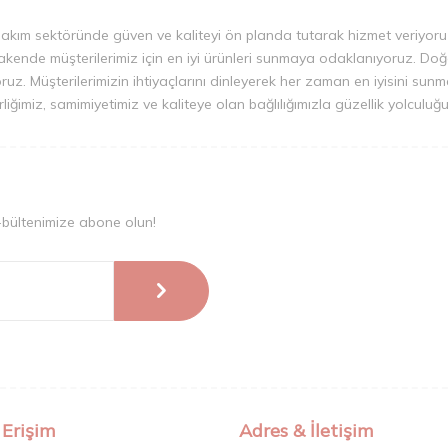
bakım sektöründe güven ve kaliteyi ön planda tutarak hizmet veriyoruz.
ende müşterilerimiz için en iyi ürünleri sunmaya odaklanıyoruz. Doğal i
iyoruz. Müşterilerimizin ihtiyaçlarını dinleyerek her zaman en iyisini su
irliğimiz, samimiyetimiz ve kaliteye olan bağlılığımızla güzellik yolcul
-bültenimize abone olun!
 Erişim
Adres & İletişim