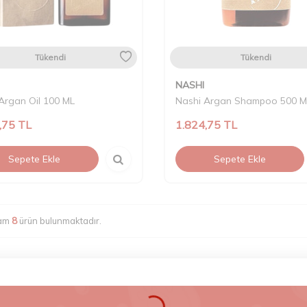
Tükendi
Tükendi
NASHI
Argan Oil 100 ML
Nashi Argan Shampoo 500 M
,75
TL
1.824,75
TL
Sepete Ekle
Sepete Ekle
lam
8
ürün bulunmaktadır.