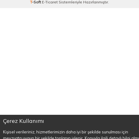
T
-Soft
E-Ticaret
Sistemleriyle Hazırlanmıştır.
Çerez Kullanımı
Kişisel verileriniz, hizmetlerimizin daha iyi bir şekilde sunulması için
mevzuata uygun bir şekilde toplanıp işlenir. Konuyla ilgili detaylı bilgi al