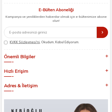
berberler ve perakende müşterilerimiz için en iyi ürünleri sunmaya
odaklanıyoruz. Doğal içerikleri bilimsel formüllerle birleştirerek saç ve
E-Bülten Aboneliği
cilt bakımında etkili ve yenilikçi çözümler geliştiriyoruz. Müşterilerimizin
Kampanya ve yeniliklerden haberdar olmak için e-bültenimize abone
ihtiyaçlarını dinleyerek her zaman en iyisini sunmayı hedefliyor,
olun!
sektördeki gelişmeleri yakından takip ederek kendimizi sürekli
yeniliyoruz. Güvenilirliğimiz, samimiyetimiz ve kaliteye olan
bağlılığımızla güzellik yolculuğunuzda yanınızdayız.
KVKK Sözleşmesi'ni
, Okudum, Kabul Ediyorum.
Önemli Bilgiler
Hızlı Erişim
Adres & İletişim