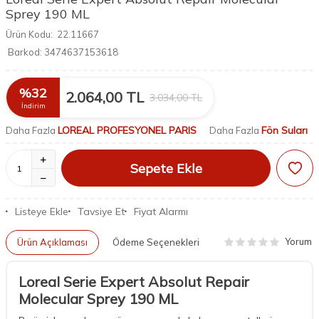
Sprey 190 ML
Ürün Kodu:
22.11667
Barkod:
3474637153618
%
32
2.064,00
TL
3.034,00
TL
İndirim
LOREAL PROFESYONEL PARIS
Fön Suları
Daha Fazla
Daha Fazla
Sepete Ekle
Listeye Ekle
Tavsiye Et
Fiyat Alarmı
Yorum
Ürün Açıklaması
Ödeme Seçenekleri
Loreal Serie Expert Absolut Repair
Molecular Sprey 190 ML