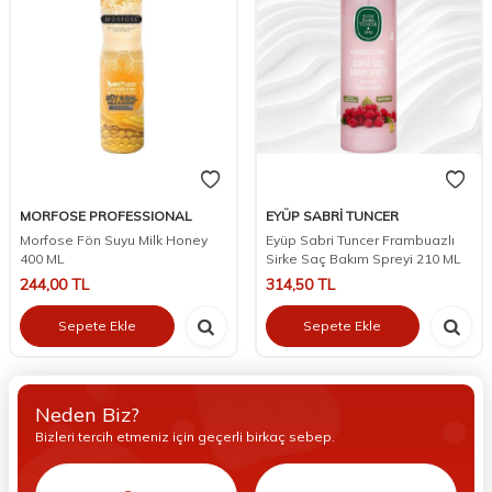
MORFOSE PROFESSIONAL
EYÜP SABRİ TUNCER
Morfose Fön Suyu Milk Honey
Eyüp Sabri Tuncer Frambuazlı
400 ML
Sirke Saç Bakım Spreyi 210 ML
244,00
TL
314,50
TL
Sepete Ekle
Sepete Ekle
Neden Biz?
Bizleri tercih etmeniz için geçerli birkaç sebep.