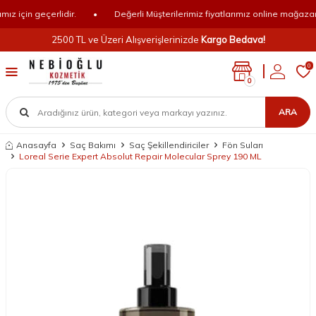
 için geçerlidir.
•
Değerli Müşterilerimiz fiyatlarımız online mağazamız 
2500 TL ve Üzeri Alışverişlerinizde
Kargo Bedava!
0
0
ARA
Anasayfa
Saç Bakımı
Saç Şekillendiriciler
Fön Suları
Loreal Serie Expert Absolut Repair Molecular Sprey 190 ML