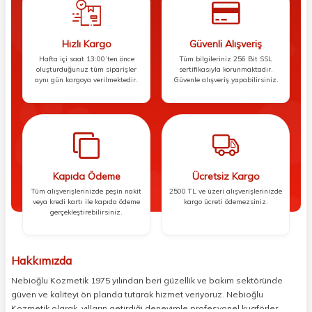
Hızlı Kargo
Güvenli Alışveriş
Hafta içi saat 13:00’ten önce
Tüm bilgileriniz 256 Bit SSL
oluşturduğunuz tüm siparişler
sertifikasıyla korunmaktadır.
aynı gün kargoya verilmektedir.
Güvenle alışveriş yapabilirsiniz.
Kapıda Ödeme
Ücretsiz Kargo
Tüm alışverişlerinizde peşin nakit
2500 TL ve üzeri alışverişlerinizde
veya kredi kartı ile kapıda ödeme
kargo ücreti ödemezsiniz.
gerçekleştirebilirsiniz.
Hakkımızda
Nebioğlu Kozmetik 1975 yılından beri güzellik ve bakım sektöründe
güven ve kaliteyi ön planda tutarak hizmet veriyoruz. Nebioğlu
Kozmetik olarak, yılların getirdiği deneyimle profesyonel kuaförler,