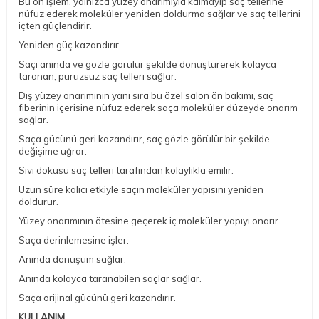
Bu ön işlem, yalnızca yüzey onarımıyla kalmayıp saç tellerine
nüfuz ederek moleküler yeniden doldurma sağlar ve saç tellerini
içten güçlendirir.
Yeniden güç kazandırır.
Saçı anında ve gözle görülür şekilde dönüştürerek kolayca
taranan, pürüzsüz saç telleri sağlar. ​
Dış yüzey onarımının yanı sıra bu özel salon ön bakımı, saç
fiberinin içerisine nüfuz ederek saça moleküler düzeyde onarım
sağlar.
Saça gücünü geri kazandırır, saç gözle görülür bir şekilde
değişime uğrar.
Sıvı dokusu saç telleri tarafından kolaylıkla emilir.
Uzun süre kalıcı etkiyle saçın moleküler yapısını yeniden
doldurur.​
Yüzey onarımının ötesine geçerek iç moleküler yapıyı onarır.​
Saça derinlemesine işler.​
Anında dönüşüm sağlar.​
Anında kolayca taranabilen saçlar sağlar.​
Saça orijinal gücünü geri kazandırır.
KULLANIM