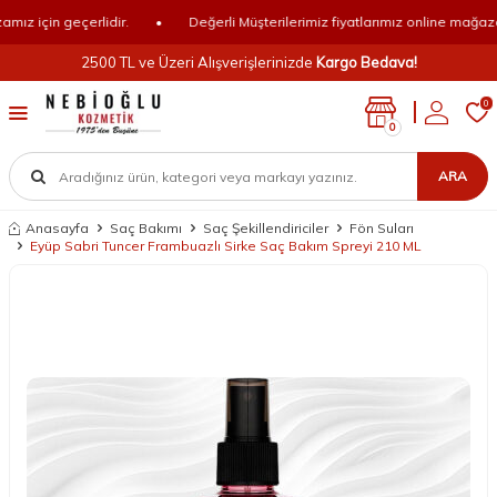
z için geçerlidir.
•
Değerli Müşterilerimiz fiyatlarımız online mağazamız
2500 TL ve Üzeri Alışverişlerinizde
Kargo Bedava!
0
0
ARA
Anasayfa
Saç Bakımı
Saç Şekillendiriciler
Fön Suları
Eyüp Sabri Tuncer Frambuazlı Sirke Saç Bakım Spreyi 210 ML