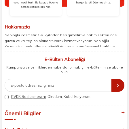
veya kredi kartı ile kapıda ödeme
kargo ücreti ödemezsiniz.
gerçekleştirebilirsiniz.
Hakkımızda
Nebioğlu Kozmetik 1975 yılından beri güzellik ve bakım sektöründe
güven ve kaliteyi ön planda tutarak hizmet veriyoruz. Nebioğlu
Kozmetik olarak, yılların getirdiği deneyimle profesyonel kuaförler,
berberler ve perakende müşterilerimiz için en iyi ürünleri sunmaya
odaklanıyoruz. Doğal içerikleri bilimsel formüllerle birleştirerek saç ve
E-Bülten Aboneliği
cilt bakımında etkili ve yenilikçi çözümler geliştiriyoruz. Müşterilerimizin
Kampanya ve yeniliklerden haberdar olmak için e-bültenimize abone
ihtiyaçlarını dinleyerek her zaman en iyisini sunmayı hedefliyor,
olun!
sektördeki gelişmeleri yakından takip ederek kendimizi sürekli
yeniliyoruz. Güvenilirliğimiz, samimiyetimiz ve kaliteye olan
bağlılığımızla güzellik yolculuğunuzda yanınızdayız.
KVKK Sözleşmesi'ni
, Okudum, Kabul Ediyorum.
Önemli Bilgiler