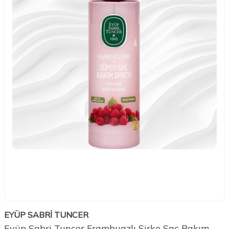
EYÜP SABRİ TUNCER
Eyüp Sabri Tuncer Frambuazlı Sirke Saç Bakım