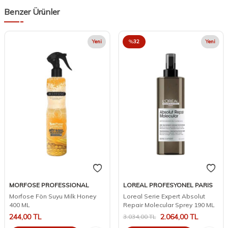
Benzer Ürünler
Yeni
%
32
Yeni
MORFOSE PROFESSIONAL
LOREAL PROFESYONEL PARIS
Morfose Fön Suyu Milk Honey
Loreal Serie Expert Absolut
400 ML
Repair Molecular Sprey 190 ML
244,00
TL
2.064,00
TL
3.034,00
TL