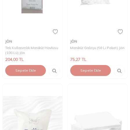
JÖN
JÖN
Tek Kullanımlık Manikür Havlusu
Manikür Galoşu (50 Li Paket) Jön
(100 Lü) Jön
204,00
TL
75,27
TL
Sepete Ekle
Sepete Ekle