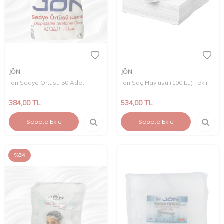
JÖN
JÖN
Jön Sedye Örtüsü 50 Adet
Jön Saç Havlusu (100 Lü) Tekli
384,00
TL
534,00
TL
Sepete Ekle
Sepete Ekle
%
34