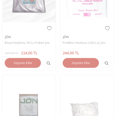
JÖN
JÖN
Boya Naylonu 30 Lu Paket Jön
Pedikür Havlusu (100 Lü) Jön
114,00
TL
244,00
TL
169,00
TL
Sepete Ekle
Sepete Ekle