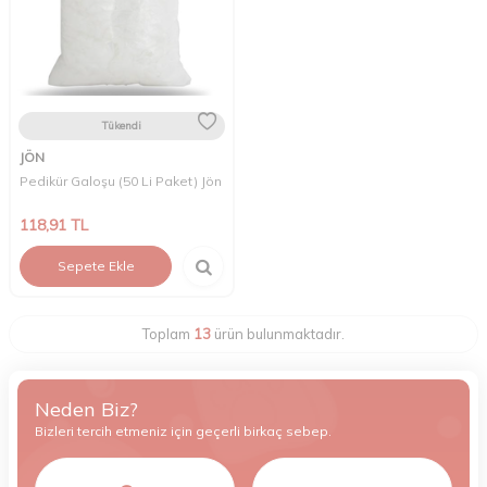
Tükendi
JÖN
Pedikür Galoşu (50 Li Paket) Jön
118,91
TL
Sepete Ekle
Toplam
13
ürün bulunmaktadır.
Neden Biz?
Bizleri tercih etmeniz için geçerli birkaç sebep.