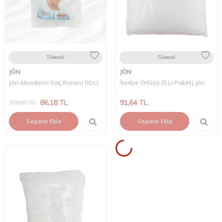
Tükendi
Tükendi
JÖN
JÖN
Jön Akordeon Saç Bonesi 50 Li
Sedye Örtüsü (5 Li Paket) Jön
86,18
TL
91,64
TL
129,82
TL
Sepete Ekle
Sepete Ekle