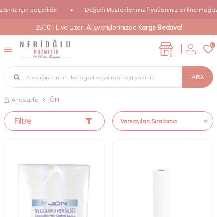
z için geçerlidir.
•
Değerli Müşterilerimiz fiyatlarımız online mağazamız
2500 TL ve Üzeri Alışverişlerinizde
Kargo Bedava!
0
0
ARA
Anasayfa
JÖN
Filtre