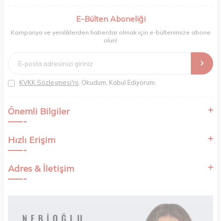
berberler ve perakende müşterilerimiz için en iyi ürünleri sunmaya
odaklanıyoruz. Doğal içerikleri bilimsel formüllerle birleştirerek saç ve
E-Bülten Aboneliği
cilt bakımında etkili ve yenilikçi çözümler geliştiriyoruz. Müşterilerimizin
Kampanya ve yeniliklerden haberdar olmak için e-bültenimize abone
ihtiyaçlarını dinleyerek her zaman en iyisini sunmayı hedefliyor,
olun!
sektördeki gelişmeleri yakından takip ederek kendimizi sürekli
yeniliyoruz. Güvenilirliğimiz, samimiyetimiz ve kaliteye olan
bağlılığımızla güzellik yolculuğunuzda yanınızdayız.
KVKK Sözleşmesi'ni
, Okudum, Kabul Ediyorum.
Önemli Bilgiler
Hızlı Erişim
Adres & İletişim