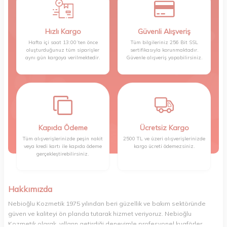
Hızlı Kargo
Güvenli Alışveriş
Hafta içi saat 13:00’ten önce
Tüm bilgileriniz 256 Bit SSL
oluşturduğunuz tüm siparişler
sertifikasıyla korunmaktadır.
aynı gün kargoya verilmektedir.
Güvenle alışveriş yapabilirsiniz.
Kapıda Ödeme
Ücretsiz Kargo
Tüm alışverişlerinizde peşin nakit
2500 TL ve üzeri alışverişlerinizde
veya kredi kartı ile kapıda ödeme
kargo ücreti ödemezsiniz.
gerçekleştirebilirsiniz.
Hakkımızda
Nebioğlu Kozmetik 1975 yılından beri güzellik ve bakım sektöründe
güven ve kaliteyi ön planda tutarak hizmet veriyoruz. Nebioğlu
Kozmetik olarak, yılların getirdiği deneyimle profesyonel kuaförler,