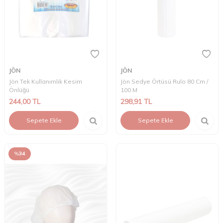
JÖN
JÖN
Jön Tek Kullanımlık Kesim
Jön Sedye Örtüsü Rulo 80 Cm /
Önlüğü
100 M
244,00
TL
298,91
TL
Sepete Ekle
Sepete Ekle
%
34