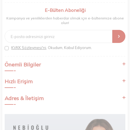
berberler ve perakende müşterilerimiz için en iyi ürünleri sunmaya
odaklanıyoruz. Doğal içerikleri bilimsel formüllerle birleştirerek saç ve
E-Bülten Aboneliği
cilt bakımında etkili ve yenilikçi çözümler geliştiriyoruz. Müşterilerimizin
Kampanya ve yeniliklerden haberdar olmak için e-bültenimize abone
ihtiyaçlarını dinleyerek her zaman en iyisini sunmayı hedefliyor,
olun!
sektördeki gelişmeleri yakından takip ederek kendimizi sürekli
yeniliyoruz. Güvenilirliğimiz, samimiyetimiz ve kaliteye olan
bağlılığımızla güzellik yolculuğunuzda yanınızdayız.
KVKK Sözleşmesi'ni
, Okudum, Kabul Ediyorum.
Önemli Bilgiler
Hızlı Erişim
Adres & İletişim