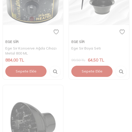
EGE SİR
EGE SİR
Ege Sir Konserve Ağda Cihazı
Ege Sir Boya Seti
Metal 800 ML
884,00
TL
64,50
TL
99,50
TL
Sepete Ekle
Sepete Ekle