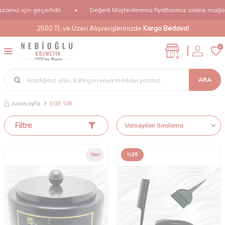
mız için geçerlidir.
•
Değerli Müşterilerimiz fiyatlarımız online mağazam
2500 TL ve Üzeri Alışverişlerinizde
Kargo Bedava!
0
0
ARA
Anasayfa
EGE SİR
Filtre
Yeni
%
35