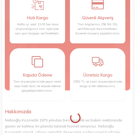
Hızlı Kargo
Güvenli Alışveriş
Hafta içi saat 13:00’ten önce
Tüm bilgileriniz 256 Bit SSL
oluşturduğunuz tüm siparişler
sertifikasıyla korunmaktadır.
aynı gün kargoya verilmektedir.
Güvenle alışveriş yapabilirsiniz.
Kapıda Ödeme
Ücretsiz Kargo
Tüm alışverişlerinizde peşin nakit
2500 TL ve üzeri alışverişlerinizde
veya kredi kartı ile kapıda ödeme
kargo ücreti ödemezsiniz.
gerçekleştirebilirsiniz.
Hakkımızda
Nebioğlu Kozmetik 1975 yılından beri güzellik ve bakım sektöründe
güven ve kaliteyi ön planda tutarak hizmet veriyoruz. Nebioğlu
Kozmetik olarak, yılların getirdiği deneyimle profesyonel kuaförler,