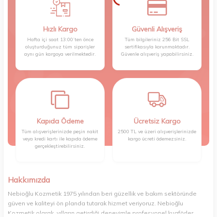
Hızlı Kargo
Güvenli Alışveriş
Hafta içi saat 13:00’ten önce
Tüm bilgileriniz 256 Bit SSL
oluşturduğunuz tüm siparişler
sertifikasıyla korunmaktadır.
aynı gün kargoya verilmektedir.
Güvenle alışveriş yapabilirsiniz.
Kapıda Ödeme
Ücretsiz Kargo
Tüm alışverişlerinizde peşin nakit
2500 TL ve üzeri alışverişlerinizde
veya kredi kartı ile kapıda ödeme
kargo ücreti ödemezsiniz.
gerçekleştirebilirsiniz.
Hakkımızda
Nebioğlu Kozmetik 1975 yılından beri güzellik ve bakım sektöründe
güven ve kaliteyi ön planda tutarak hizmet veriyoruz. Nebioğlu
Kozmetik olarak, yılların getirdiği deneyimle profesyonel kuaförler,