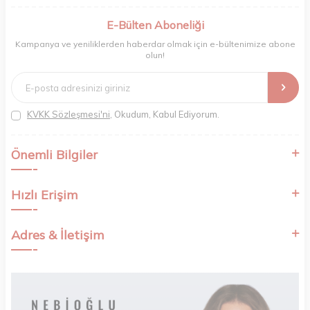
berberler ve perakende müşterilerimiz için en iyi ürünleri sunmaya
odaklanıyoruz. Doğal içerikleri bilimsel formüllerle birleştirerek saç ve
E-Bülten Aboneliği
cilt bakımında etkili ve yenilikçi çözümler geliştiriyoruz. Müşterilerimizin
Kampanya ve yeniliklerden haberdar olmak için e-bültenimize abone
ihtiyaçlarını dinleyerek her zaman en iyisini sunmayı hedefliyor,
olun!
sektördeki gelişmeleri yakından takip ederek kendimizi sürekli
yeniliyoruz. Güvenilirliğimiz, samimiyetimiz ve kaliteye olan
bağlılığımızla güzellik yolculuğunuzda yanınızdayız.
KVKK Sözleşmesi'ni
, Okudum, Kabul Ediyorum.
Önemli Bilgiler
Hızlı Erişim
Adres & İletişim