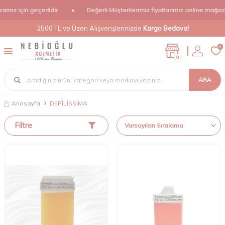
ız için geçerlidir.
•
Değerli Müşterilerimiz fiyatlarımız online mağazamı
2500 TL ve Üzeri Alışverişlerinizde
Kargo Bedava!
0
0
ARA
Anasayfa
DEPİLİSSİMA
Filtre