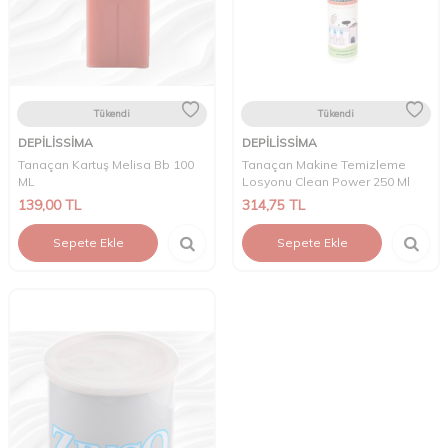
Tükendi
Tükendi
DEPİLİSSİMA
DEPİLİSSİMA
Tanaçan Kartuş Melisa Bb 100
Tanaçan Makine Temizleme
ML
Losyonu Clean Power 250 Ml
139,00
TL
314,75
TL
Sepete Ekle
Sepete Ekle