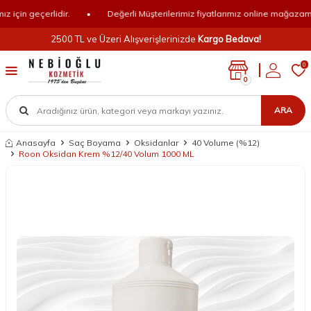
çin geçerlidir.
•
Değerli Müşterilerimiz fiyatlarımız online mağazamız iç
2500 TL ve Üzeri Alışverişlerinizde
Kargo Bedava!
0
0
ARA
Anasayfa
Saç Boyama
Oksidanlar
40 Volume (%12)
Roon Oksidan Krem %12/40 Volum 1000 ML