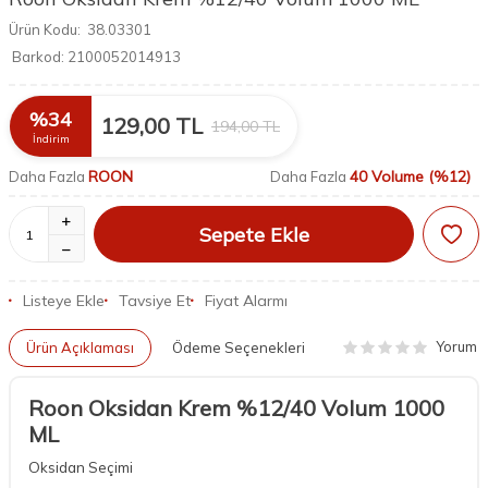
Ürün Kodu:
38.03301
Barkod:
2100052014913
%
34
129,00
TL
194,00
TL
İndirim
ROON
40 Volume (%12)
Daha Fazla
Daha Fazla
Sepete Ekle
Listeye Ekle
Tavsiye Et
Fiyat Alarmı
Yorum
Ürün Açıklaması
Ödeme Seçenekleri
Roon Oksidan Krem %12/40 Volum 1000
ML
Oksidan Seçimi