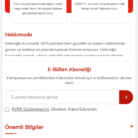
Tüm alışverişlerinizde peşin nakit
2500 TL ve üzeri alışverişlerinizde
veya kredi kartı ile kapıda ödeme
kargo ücreti ödemezsiniz.
gerçekleştirebilirsiniz.
Hakkımızda
Nebioğlu Kozmetik 1975 yılından beri güzellik ve bakım sektöründe
güven ve kaliteyi ön planda tutarak hizmet veriyoruz. Nebioğlu
Kozmetik olarak, yılların getirdiği deneyimle profesyonel kuaförler,
berberler ve perakende müşterilerimiz için en iyi ürünleri sunmaya
odaklanıyoruz. Doğal içerikleri bilimsel formüllerle birleştirerek saç ve
E-Bülten Aboneliği
cilt bakımında etkili ve yenilikçi çözümler geliştiriyoruz. Müşterilerimizin
Kampanya ve yeniliklerden haberdar olmak için e-bültenimize abone
ihtiyaçlarını dinleyerek her zaman en iyisini sunmayı hedefliyor,
olun!
sektördeki gelişmeleri yakından takip ederek kendimizi sürekli
yeniliyoruz. Güvenilirliğimiz, samimiyetimiz ve kaliteye olan
bağlılığımızla güzellik yolculuğunuzda yanınızdayız.
KVKK Sözleşmesi'ni
, Okudum, Kabul Ediyorum.
Önemli Bilgiler