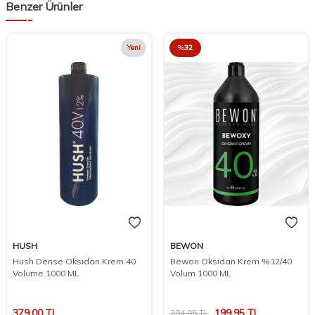
Benzer Ürünler
Yeni
%
32
HUSH
BEWON
Hush Dense Oksidan Krem 40
Bewon Oksidan Krem %12/40
Volume 1000 ML
Volum 1000 ML
379,00
TL
199,95
TL
294,95
TL