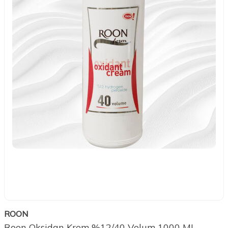
ROON
Roon Oksidan Krem %12/40 Volum 1000 ML