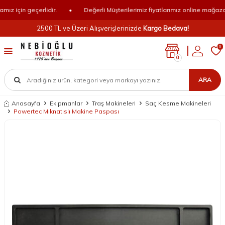
z için geçerlidir.
•
Değerli Müşterilerimiz fiyatlarımız online mağazamız
2500 TL ve Üzeri Alışverişlerinizde
Kargo Bedava!
0
0
ARA
Anasayfa
Ekipmanlar
Traş Makineleri
Saç Kesme Makineleri
Powertec Mıknatıslı Makine Paspası