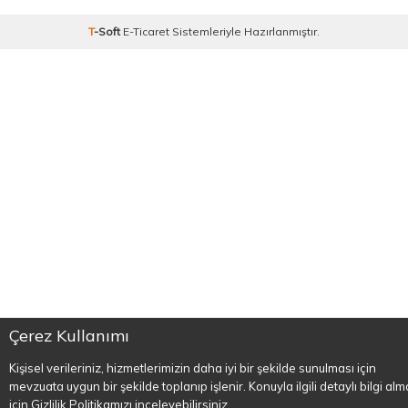
T
-Soft
E-Ticaret
Sistemleriyle Hazırlanmıştır.
Çerez Kullanımı
Kişisel verileriniz, hizmetlerimizin daha iyi bir şekilde sunulması için
mevzuata uygun bir şekilde toplanıp işlenir. Konuyla ilgili detaylı bilgi al
için Gizlilik Politikamızı inceleyebilirsiniz.