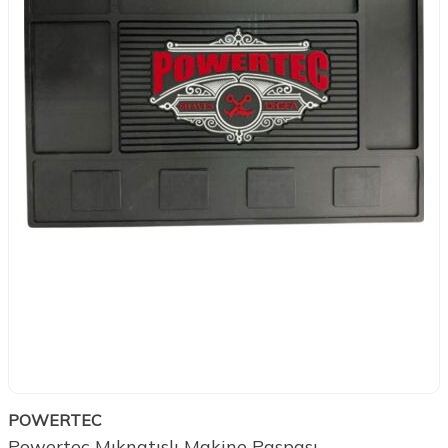
POWERTEC
Powertec Mıknatıslı Makine Paspası