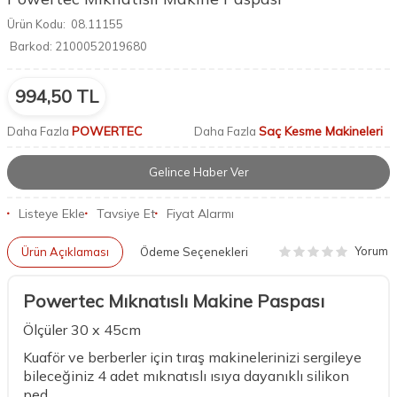
Ürün Kodu:
08.11155
Barkod:
2100052019680
994,50
TL
POWERTEC
Saç Kesme Makineleri
Daha Fazla
Daha Fazla
Gelince Haber Ver
Listeye Ekle
Tavsiye Et
Fiyat Alarmı
Yorum
Ürün Açıklaması
Ödeme Seçenekleri
Powertec Mıknatıslı Makine Paspası
Ölçüler 30 x 45cm
Kuaför ve berberler için tıraş makinelerinizi sergileye
bileceğiniz 4 adet mıknatıslı ısıya dayanıklı silikon
ped