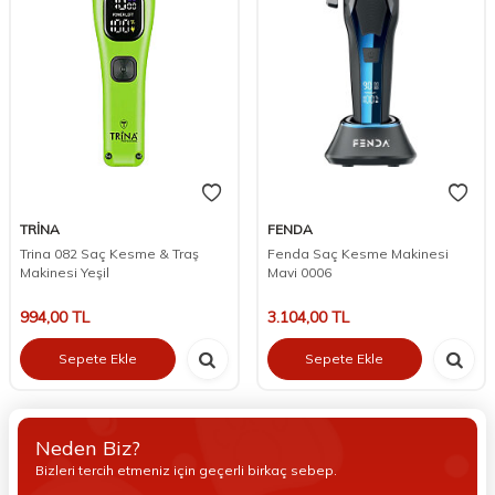
TRİNA
FENDA
Trina 082 Saç Kesme & Traş
Fenda Saç Kesme Makinesi
Makinesi Yeşil
Mavi 0006
994,00
TL
3.104,00
TL
Sepete Ekle
Sepete Ekle
Neden Biz?
Bizleri tercih etmeniz için geçerli birkaç sebep.