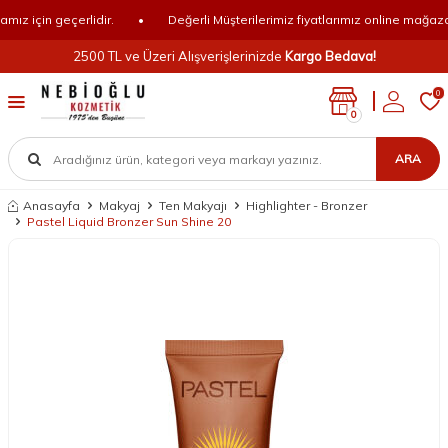
z için geçerlidir.
•
Değerli Müşterilerimiz fiyatlarımız online mağazamız
2500 TL ve Üzeri Alışverişlerinizde
Kargo Bedava!
0
0
ARA
Anasayfa
Makyaj
Ten Makyajı
Highlighter - Bronzer
Pastel Liquid Bronzer Sun Shine 20