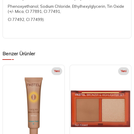
Phenoxyethanol, Sodium Chloride, Ethylhexylglycerin, Tin Oxide
(+/- Mica, CI 77891, CI 77491,
CI 77492, CI 77499).
Benzer Ürünler
Yeni
Yeni