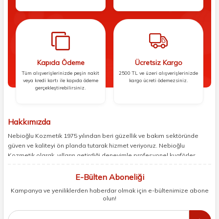
Kapıda Ödeme
Ücretsiz Kargo
Tüm alışverişlerinizde peşin nakit
2500 TL ve üzeri alışverişlerinizde
veya kredi kartı ile kapıda ödeme
kargo ücreti ödemezsiniz.
gerçekleştirebilirsiniz.
Hakkımızda
Nebioğlu Kozmetik 1975 yılından beri güzellik ve bakım sektöründe
güven ve kaliteyi ön planda tutarak hizmet veriyoruz. Nebioğlu
Kozmetik olarak, yılların getirdiği deneyimle profesyonel kuaförler,
berberler ve perakende müşterilerimiz için en iyi ürünleri sunmaya
odaklanıyoruz. Doğal içerikleri bilimsel formüllerle birleştirerek saç ve
E-Bülten Aboneliği
cilt bakımında etkili ve yenilikçi çözümler geliştiriyoruz. Müşterilerimizin
Kampanya ve yeniliklerden haberdar olmak için e-bültenimize abone
ihtiyaçlarını dinleyerek her zaman en iyisini sunmayı hedefliyor,
olun!
sektördeki gelişmeleri yakından takip ederek kendimizi sürekli
yeniliyoruz. Güvenilirliğimiz, samimiyetimiz ve kaliteye olan