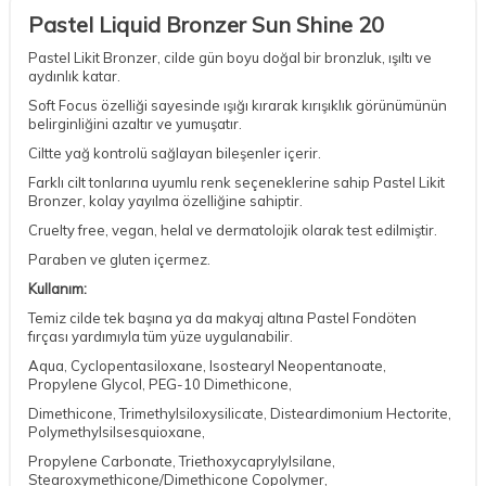
Pastel Liquid Bronzer Sun Shine 20
Pastel Likit Bronzer, cilde gün boyu doğal bir bronzluk, ışıltı ve
aydınlık katar.
Soft Focus özelliği sayesinde ışığı kırarak kırışıklık görünümünün
belirginliğini azaltır ve yumuşatır.
Ciltte yağ kontrolü sağlayan bileşenler içerir.
Farklı cilt tonlarına uyumlu renk seçeneklerine sahip Pastel Likit
Bronzer, kolay yayılma özelliğine sahiptir.
Cruelty free, vegan, helal ve dermatolojik olarak test edilmiştir.
Paraben ve gluten içermez.
Kullanım:
Temiz cilde tek başına ya da makyaj altına Pastel Fondöten
fırçası yardımıyla tüm yüze uygulanabilir.
Aqua, Cyclopentasiloxane, Isostearyl Neopentanoate,
Propylene Glycol, PEG-10 Dimethicone,
Dimethicone, Trimethylsiloxysilicate, Disteardimonium Hectorite,
Polymethylsilsesquioxane,
Propylene Carbonate, Triethoxycaprylylsilane,
Stearoxymethicone/Dimethicone Copolymer,