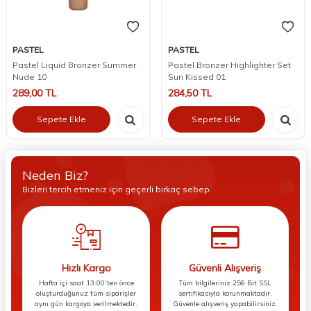
PASTEL
PASTEL
Pastel Liquid Bronzer Summer
Pastel Bronzer Highlighter Set
Nude 10
Sun Kissed 01
289,00
TL
284,50
TL
Sepete Ekle
Sepete Ekle
Neden Biz?
Bizleri tercih etmeniz için geçerli birkaç sebep.
Hızlı Kargo
Güvenli Alışveriş
Hafta içi saat 13:00’ten önce
Tüm bilgileriniz 256 Bit SSL
oluşturduğunuz tüm siparişler
sertifikasıyla korunmaktadır.
aynı gün kargoya verilmektedir.
Güvenle alışveriş yapabilirsiniz.