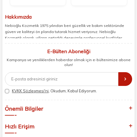
Hakkımızda
Nebioğlu Kozmetik 1975 yılından beri güzellik ve bakım sektöründe
güven ve kaliteyi ön planda tutarak hizmet veriyoruz. Nebioğlu
Kozmetik olarak, yılların getirdiği deneyimle profesyonel kuaförler,
berberler ve perakende müşterilerimiz için en iyi ürünleri sunmaya
odaklanıyoruz. Doğal içerikleri bilimsel formüllerle birleştirerek saç ve
E-Bülten Aboneliği
cilt bakımında etkili ve yenilikçi çözümler geliştiriyoruz. Müşterilerimizin
Kampanya ve yeniliklerden haberdar olmak için e-bültenimize abone
ihtiyaçlarını dinleyerek her zaman en iyisini sunmayı hedefliyor,
olun!
sektördeki gelişmeleri yakından takip ederek kendimizi sürekli
yeniliyoruz. Güvenilirliğimiz, samimiyetimiz ve kaliteye olan
bağlılığımızla güzellik yolculuğunuzda yanınızdayız.
KVKK Sözleşmesi'ni
, Okudum, Kabul Ediyorum.
Önemli Bilgiler
Hızlı Erişim