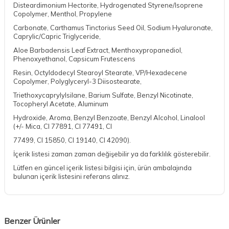
Disteardimonium Hectorite, Hydrogenated Styrene/Isoprene
Copolymer, Menthol, Propylene
Carbonate, Carthamus Tinctorius Seed Oil, Sodium Hyaluronate,
Caprylic/Capric Triglyceride,
Aloe Barbadensis Leaf Extract, Menthoxypropanediol,
Phenoxyethanol, Capsicum Frutescens
Resin, Octyldodecyl Stearoyl Stearate, VP/Hexadecene
Copolymer, Polyglyceryl-3 Diisostearate,
Triethoxycaprylylsilane, Barium Sulfate, Benzyl Nicotinate,
Tocopheryl Acetate, Aluminum
Hydroxide, Aroma, Benzyl Benzoate, Benzyl Alcohol, Linalool
(+/- Mica, CI 77891, CI 77491, CI
77499, CI 15850, CI 19140, CI 42090).
İçerik listesi zaman zaman değişebilir ya da farklılık gösterebilir.
Lütfen en güncel içerik listesi bilgisi için, ürün ambalajında
bulunan içerik listesini referans alınız.
Benzer Ürünler