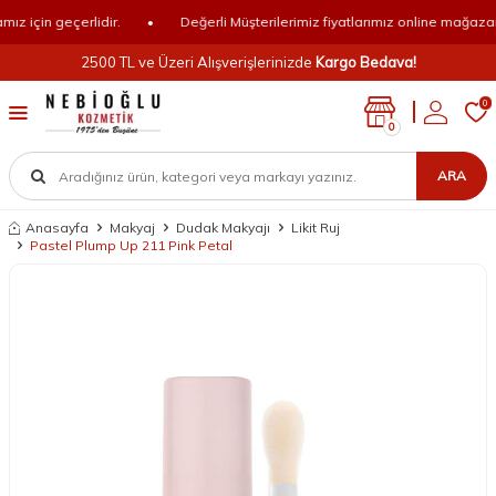
 için geçerlidir.
•
Değerli Müşterilerimiz fiyatlarımız online mağazamız 
2500 TL ve Üzeri Alışverişlerinizde
Kargo Bedava!
0
0
ARA
Anasayfa
Makyaj
Dudak Makyajı
Likit Ruj
Pastel Plump Up 211 Pink Petal