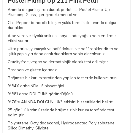
Pastel Plump Up 211 Pink Petal
Anında dolgunlaştıran dudak parlatıcısı Pastel Plump-Up
Plumping Gloss, içeriğindeki mentol ve
Chili Pepper baharatlı bileşen yüklü formülü ile anında dolgun
dudaklar!
Aloe vera ve Hyalüronik asit sayesinde yoğun nemlendirme
etkisi sunar.
Ultra parlak, yumuşak ve hafif dokusu ve hafif renklendiren ve
ışıltılı yapısıyla daha canlı dudaklara sahip olacaksınız.
Cruelty free, vegan ve dermatolojik olarak test edilmiştir.
Paraben ve gluten içermez.
Bağımsız bir kurum tarafından yapılan testlerde kullanıcıların;
%84’ü daha NEMLİ* hissettiğini
%88’i daha DOLGUN* göründüğünü
%76’sı ANINDA DOLGUNLUK* etkisini hissettiklerini belirtti.
25 gönüllü kadın üzerinde bağımsız bir kurum tarafında test
edilmiştir.
Polybutene, Octyldodecanol, Hydrogenated Polyisobutene,
Silica Dimethyl Silylate,