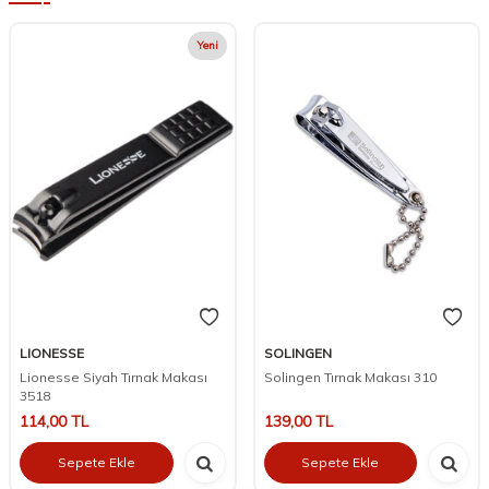
Yeni
LIONESSE
SOLINGEN
Lionesse Siyah Tırnak Makası
Solingen Tırnak Makası 310
3518
114,00
TL
139,00
TL
Sepete Ekle
Sepete Ekle