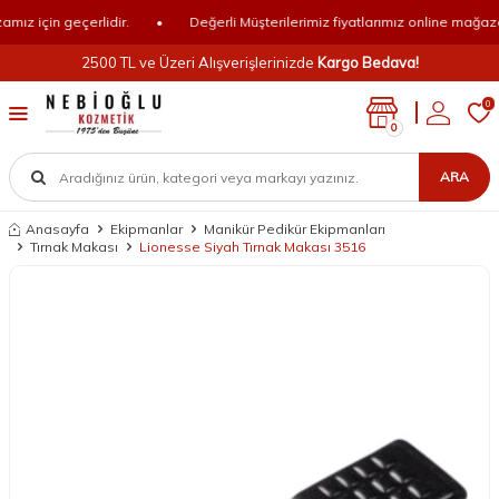
z için geçerlidir.
•
Değerli Müşterilerimiz fiyatlarımız online mağazamı
2500 TL ve Üzeri Alışverişlerinizde
Kargo Bedava!
0
0
ARA
Anasayfa
Ekipmanlar
Manikür Pedikür Ekipmanları
Tırnak Makası
Lionesse Siyah Tırnak Makası 3516