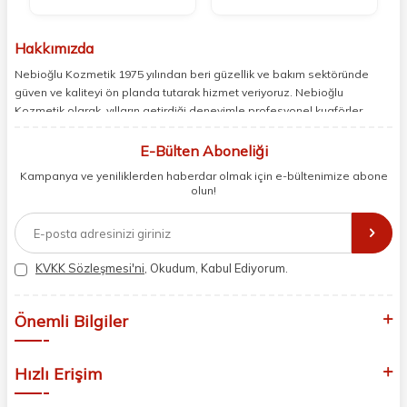
Hakkımızda
Nebioğlu Kozmetik 1975 yılından beri güzellik ve bakım sektöründe
güven ve kaliteyi ön planda tutarak hizmet veriyoruz. Nebioğlu
Kozmetik olarak, yılların getirdiği deneyimle profesyonel kuaförler,
berberler ve perakende müşterilerimiz için en iyi ürünleri sunmaya
odaklanıyoruz. Doğal içerikleri bilimsel formüllerle birleştirerek saç ve
E-Bülten Aboneliği
cilt bakımında etkili ve yenilikçi çözümler geliştiriyoruz. Müşterilerimizin
Kampanya ve yeniliklerden haberdar olmak için e-bültenimize abone
ihtiyaçlarını dinleyerek her zaman en iyisini sunmayı hedefliyor,
olun!
sektördeki gelişmeleri yakından takip ederek kendimizi sürekli
yeniliyoruz. Güvenilirliğimiz, samimiyetimiz ve kaliteye olan
bağlılığımızla güzellik yolculuğunuzda yanınızdayız.
KVKK Sözleşmesi'ni
, Okudum, Kabul Ediyorum.
Önemli Bilgiler
Hızlı Erişim