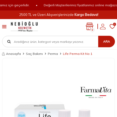
z için geçerlidir.
•
Değerli Müşterilerimiz fiyatlarımız online mağazamız
2500 TL ve Üzeri Alışverişlerinizde
Kargo Bedava!
0
0
ARA
Anasayfa
Saç Bakımı
Perma
Life Perma Kit No:1