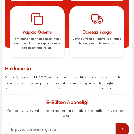
Kapıda Ödeme
Ücretsiz Kargo
Tüm alışverişlerinizde peşin nakit
2500 TL ve üzeri alışverişlerinizde
veya kredi kartı ile kapıda ödeme
kargo ücreti ödemezsiniz.
gerçekleştirebilirsiniz.
Hakkımızda
Nebioğlu Kozmetik 1975 yılından beri güzellik ve bakım sektöründe
güven ve kaliteyi ön planda tutarak hizmet veriyoruz. Nebioğlu
Kozmetik olarak, yılların getirdiği deneyimle profesyonel kuaförler,
berberler ve perakende müşterilerimiz için en iyi ürünleri sunmaya
odaklanıyoruz. Doğal içerikleri bilimsel formüllerle birleştirerek saç ve
E-Bülten Aboneliği
cilt bakımında etkili ve yenilikçi çözümler geliştiriyoruz. Müşterilerimizin
Kampanya ve yeniliklerden haberdar olmak için e-bültenimize abone
ihtiyaçlarını dinleyerek her zaman en iyisini sunmayı hedefliyor,
olun!
sektördeki gelişmeleri yakından takip ederek kendimizi sürekli
yeniliyoruz. Güvenilirliğimiz, samimiyetimiz ve kaliteye olan
bağlılığımızla güzellik yolculuğunuzda yanınızdayız.