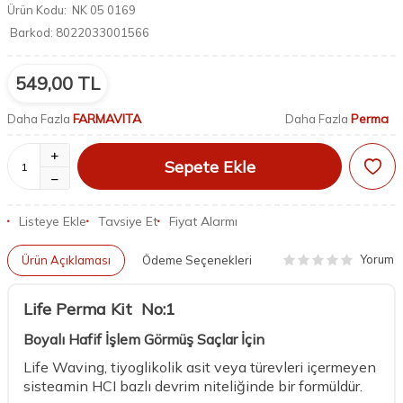
Ürün Kodu:
NK 05 0169
Barkod:
8022033001566
549,00
TL
FARMAVITA
Perma
Daha Fazla
Daha Fazla
Sepete Ekle
Listeye Ekle
Tavsiye Et
Fiyat Alarmı
Yorum
Ürün Açıklaması
Ödeme Seçenekleri
Life Perma Kit No:1
Boyalı Hafif İşlem Görmüş Saçlar İçin
Life Waving, tiyoglikolik asit veya türevleri içermeyen
sisteamin HCI bazlı devrim niteliğinde bir formüldür.