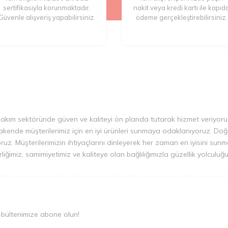
sertifikasıyla korunmaktadır.
nakit veya kredi kartı ile kapıd
Güvenle alışveriş yapabilirsiniz.
ödeme gerçekleştirebilirsiniz.
bakım sektöründe güven ve kaliteyi ön planda tutarak hizmet veriyoruz.
ende müşterilerimiz için en iyi ürünleri sunmaya odaklanıyoruz. Doğal i
iyoruz. Müşterilerimizin ihtiyaçlarını dinleyerek her zaman en iyisini su
irliğimiz, samimiyetimiz ve kaliteye olan bağlılığımızla güzellik yolcul
-bültenimize abone olun!