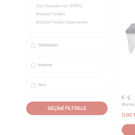
Saç Düzleştiriciler (PRES)
Manikür Pedikür
Manikür Pedikür Ekipmanları
Kuaför Malzemeleri
Saç Sakal Bıyık
Stoktakiler
Traş Makineleri
İndirimli
Yeni
E . Ç
Manikü
SEÇIMI FILTRELE
0,00