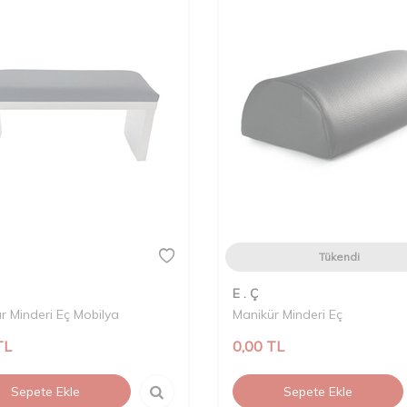
Tükendi
E . Ç
r Minderi Eç Mobilya
Manikür Minderi Eç
TL
0,00
TL
Sepete Ekle
Sepete Ekle