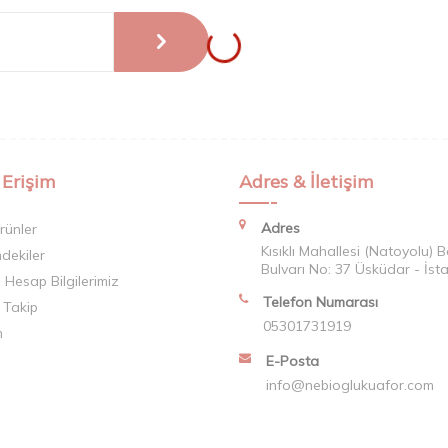
 Erişim
Adres & İletişim
Adres
rünler
Kısıklı Mahallesi (Natoyolu) 
mdekiler
Bulvarı No: 37 Üsküdar - İst
Hesap Bilgilerimiz
Telefon Numarası
 Takip
05301731919
m
E-Posta
info@nebioglukuafor.com