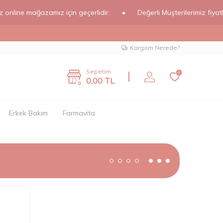
ne mağazamız için geçerlidir.
•
Değerli Müşterilerimiz fiyatlarımı
Kargom Nerede?
Sepetim
0
0,00
TL
0
Erkek Bakım
Farmavita