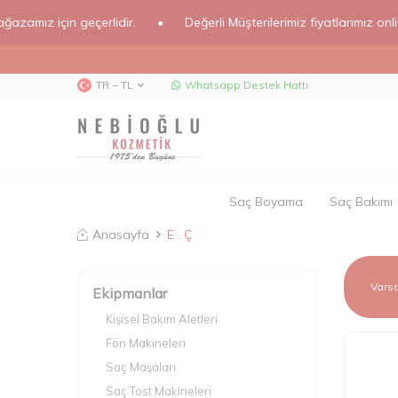
z için geçerlidir.
•
Değerli Müşterilerimiz fiyatlarımız online ma
TR − TL
Whatsapp Destek Hattı
Saç Boyama
Saç Bakımı
Anasayfa
E . Ç
Ekipmanlar
Kişisel Bakım Aletleri
Fön Makineleri
Saç Maşaları
Saç Tost Makineleri