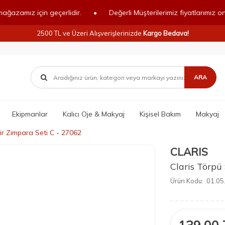
z için geçerlidir.
•
Değerli Müşterilerimiz fiyatlarımız online ma
2500 TL ve Üzeri Alışverişlerinizde
Kargo Bedava!
ARA
Ekipmanlar
Kalıcı Oje & Makyaj
Kişisel Bakım
Makyaj
dir Zımpara Seti C - 27062
CLARIS
Claris Törpü
Ürün Kodu:
01.05