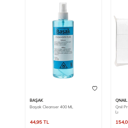
BAŞAK
QNAIL
Başak Cleanser 400 ML
Qnil P
Lı
44,95
TL
154,