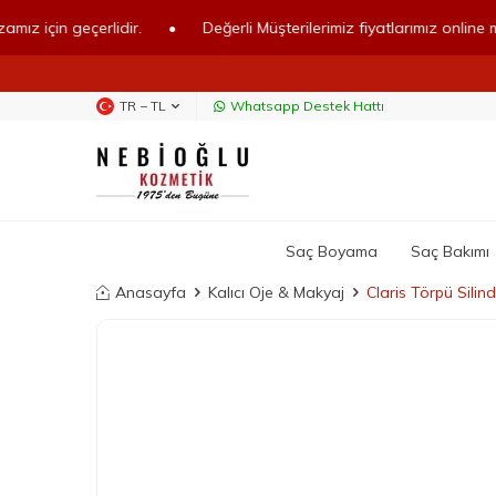
n geçerlidir.
•
Değerli Müşterilerimiz fiyatlarımız online mağazamı
TR − TL
Whatsapp Destek Hattı
Saç Boyama
Saç Bakımı
Anasayfa
Kalıcı Oje & Makyaj
Claris Törpü Silin