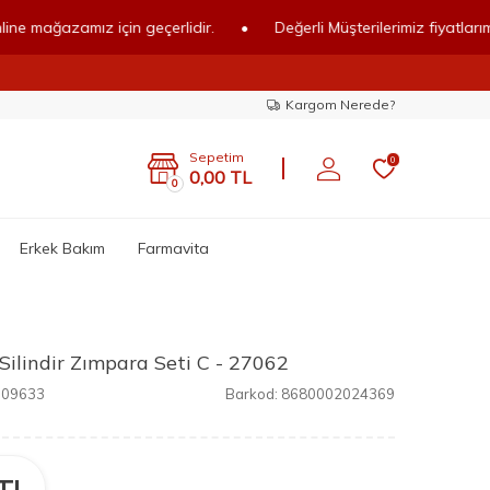
ğazamız için geçerlidir.
•
Değerli Müşterilerimiz fiyatlarımız onli
Kargom Nerede?
Sepetim
0
0,00
TL
0
Erkek Bakım
Farmavita
 Silindir Zımpara Seti C - 27062
.09633
Barkod:
8680002024369