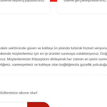
Güvenle alışveriş yapabilirsiniz.
ödeme gerçekleştirebilirsiniz.
bakım sektöründe güven ve kaliteyi ön planda tutarak hizmet veriyoruz.
ende müşterilerimiz için en iyi ürünleri sunmaya odaklanıyoruz. Doğal i
iyoruz. Müşterilerimizin ihtiyaçlarını dinleyerek her zaman en iyisini su
irliğimiz, samimiyetimiz ve kaliteye olan bağlılığımızla güzellik yolcul
-bültenimize abone olun!