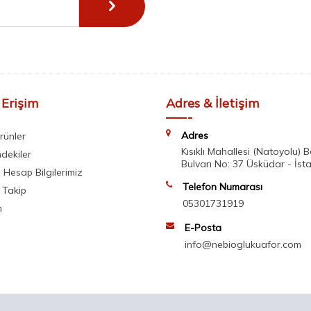
 Erişim
Adres & İletişim
Adres
rünler
Kısıklı Mahallesi (Natoyolu) 
mdekiler
Bulvarı No: 37 Üsküdar - İst
Hesap Bilgilerimiz
Telefon Numarası
 Takip
05301731919
m
E-Posta
info@nebioglukuafor.com