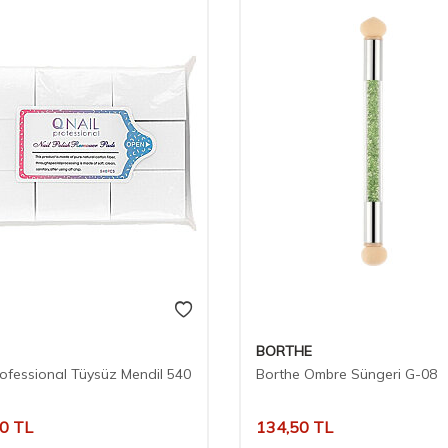
BORTHE
rofessional Tüysüz Mendil 540
Borthe Ombre Süngeri G-08
00
TL
134,50
TL