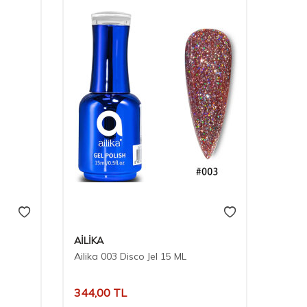
AİLİKA
AİLİK
Ailika 003 Disco Jel 15 ML
Ailika
344,00
TL
294,