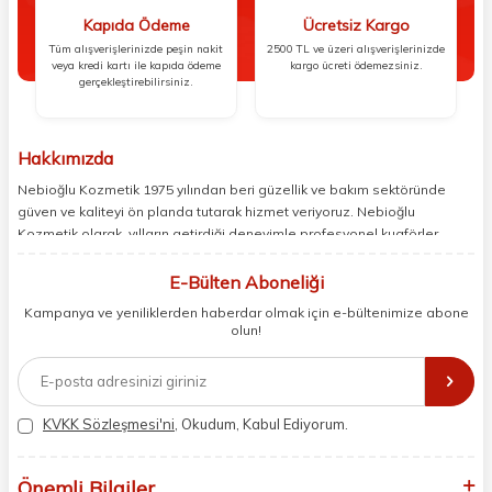
Kapıda Ödeme
Ücretsiz Kargo
Tüm alışverişlerinizde peşin nakit
2500 TL ve üzeri alışverişlerinizde
veya kredi kartı ile kapıda ödeme
kargo ücreti ödemezsiniz.
gerçekleştirebilirsiniz.
Hakkımızda
Nebioğlu Kozmetik 1975 yılından beri güzellik ve bakım sektöründe
güven ve kaliteyi ön planda tutarak hizmet veriyoruz. Nebioğlu
Kozmetik olarak, yılların getirdiği deneyimle profesyonel kuaförler,
berberler ve perakende müşterilerimiz için en iyi ürünleri sunmaya
odaklanıyoruz. Doğal içerikleri bilimsel formüllerle birleştirerek saç ve
E-Bülten Aboneliği
cilt bakımında etkili ve yenilikçi çözümler geliştiriyoruz. Müşterilerimizin
Kampanya ve yeniliklerden haberdar olmak için e-bültenimize abone
ihtiyaçlarını dinleyerek her zaman en iyisini sunmayı hedefliyor,
olun!
sektördeki gelişmeleri yakından takip ederek kendimizi sürekli
yeniliyoruz. Güvenilirliğimiz, samimiyetimiz ve kaliteye olan
bağlılığımızla güzellik yolculuğunuzda yanınızdayız.
KVKK Sözleşmesi'ni
, Okudum, Kabul Ediyorum.
Önemli Bilgiler