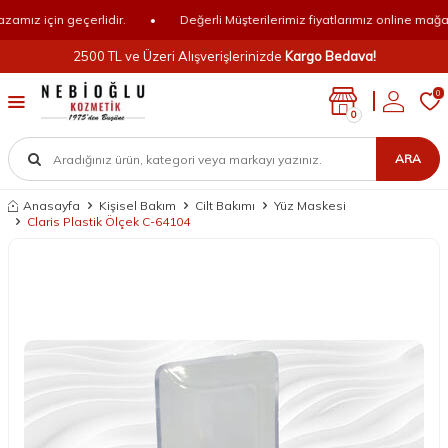
mız için geçerlidir.
•
Değerli Müşterilerimiz fiyatlarımız online mağazam
2500 TL ve Üzeri Alışverişlerinizde
Kargo Bedava!
0
0
ARA
Anasayfa
Kişisel Bakım
Cilt Bakımı
Yüz Maskesi
Claris Plastik Ölçek C-64104