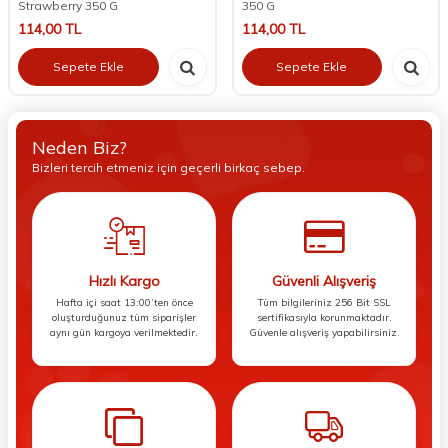
Strawberry 350 G
350 G
114,00
TL
114,00
TL
Sepete Ekle
Sepete Ekle
Neden Biz?
Bizleri tercih etmeniz için geçerli birkaç sebep.
Hızlı Kargo
Güvenli Alışveriş
Hafta içi saat 13:00’ten önce
Tüm bilgileriniz 256 Bit SSL
oluşturduğunuz tüm siparişler
sertifikasıyla korunmaktadır.
aynı gün kargoya verilmektedir.
Güvenle alışveriş yapabilirsiniz.