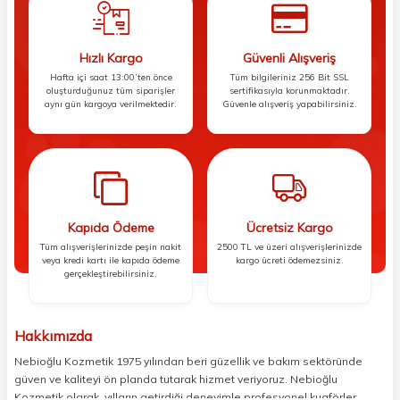
Hızlı Kargo
Güvenli Alışveriş
Hafta içi saat 13:00’ten önce
Tüm bilgileriniz 256 Bit SSL
oluşturduğunuz tüm siparişler
sertifikasıyla korunmaktadır.
aynı gün kargoya verilmektedir.
Güvenle alışveriş yapabilirsiniz.
Kapıda Ödeme
Ücretsiz Kargo
Tüm alışverişlerinizde peşin nakit
2500 TL ve üzeri alışverişlerinizde
veya kredi kartı ile kapıda ödeme
kargo ücreti ödemezsiniz.
gerçekleştirebilirsiniz.
Hakkımızda
Nebioğlu Kozmetik 1975 yılından beri güzellik ve bakım sektöründe
güven ve kaliteyi ön planda tutarak hizmet veriyoruz. Nebioğlu
Kozmetik olarak, yılların getirdiği deneyimle profesyonel kuaförler,