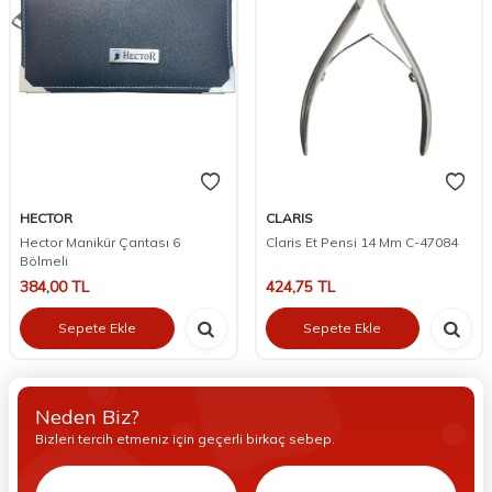
HECTOR
CLARIS
Hector Manikür Çantası 6
Claris Et Pensi 14 Mm C-47084
Bölmeli
384,00
TL
424,75
TL
Sepete Ekle
Sepete Ekle
Neden Biz?
Bizleri tercih etmeniz için geçerli birkaç sebep.