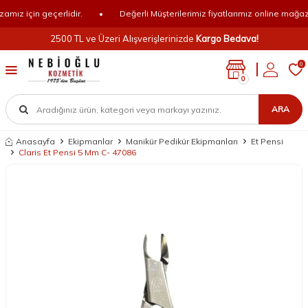
ız için geçerlidir.
•
Değerli Müşterilerimiz fiyatlarımız online mağazamı
2500 TL ve Üzeri Alışverişlerinizde
Kargo Bedava!
0
0
ARA
Anasayfa
Ekipmanlar
Manikür Pedikür Ekipmanları
Et Pensi
Claris Et Pensi 5 Mm C- 47086