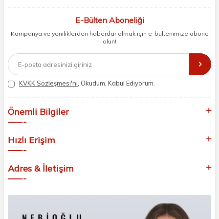
berberler ve perakende müşterilerimiz için en iyi ürünleri sunmaya
odaklanıyoruz. Doğal içerikleri bilimsel formüllerle birleştirerek saç ve
E-Bülten Aboneliği
cilt bakımında etkili ve yenilikçi çözümler geliştiriyoruz. Müşterilerimizin
Kampanya ve yeniliklerden haberdar olmak için e-bültenimize abone
ihtiyaçlarını dinleyerek her zaman en iyisini sunmayı hedefliyor,
olun!
sektördeki gelişmeleri yakından takip ederek kendimizi sürekli
yeniliyoruz. Güvenilirliğimiz, samimiyetimiz ve kaliteye olan
bağlılığımızla güzellik yolculuğunuzda yanınızdayız.
KVKK Sözleşmesi'ni
, Okudum, Kabul Ediyorum.
Önemli Bilgiler
Hızlı Erişim
Adres & İletişim