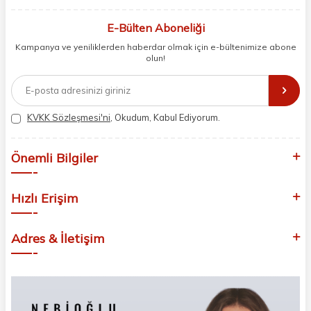
berberler ve perakende müşterilerimiz için en iyi ürünleri sunmaya
odaklanıyoruz. Doğal içerikleri bilimsel formüllerle birleştirerek saç ve
E-Bülten Aboneliği
cilt bakımında etkili ve yenilikçi çözümler geliştiriyoruz. Müşterilerimizin
Kampanya ve yeniliklerden haberdar olmak için e-bültenimize abone
ihtiyaçlarını dinleyerek her zaman en iyisini sunmayı hedefliyor,
olun!
sektördeki gelişmeleri yakından takip ederek kendimizi sürekli
yeniliyoruz. Güvenilirliğimiz, samimiyetimiz ve kaliteye olan
bağlılığımızla güzellik yolculuğunuzda yanınızdayız.
KVKK Sözleşmesi'ni
, Okudum, Kabul Ediyorum.
Önemli Bilgiler
Hızlı Erişim
Adres & İletişim