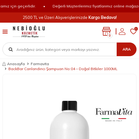
z için geçerlidir.
•
Değerli Müşterilerimiz fiyatlarımız online mağazamız
2500 TL ve Üzeri Alışverişlerinizde
Kargo Bedava!
0
0
ARA
Anasayfa
Farmavita
BackBar Canlandırıcı Şampuan No:04 – Doğal Bitkiler 1000ML