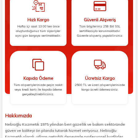
Hızlı Kargo
Güvenli Alışveriş
Hafta içi saat 13:00’ten önce
Tüm bilgileriniz 256 Bit SSL
oluşturduğunuz tüm siparişler
sertifikasıyla korunmaktadır.
aynı gün kargoya verilmektedir.
Güvenle alışveriş yapabilirsiniz.
Kapıda Ödeme
Ücretsiz Kargo
Tüm alışverişlerinizde peşin nakit
2500 TL ve üzeri alışverişlerinizde
veya kredi kartı ile kapıda ödeme
kargo ücreti ödemezsiniz.
gerçekleştirebilirsiniz.
Hakkımızda
Nebioğlu Kozmetik 1975 yılından beri güzellik ve bakım sektöründe
güven ve kaliteyi ön planda tutarak hizmet veriyoruz. Nebioğlu
Kozmetik olarak, yılların getirdiği deneyimle profesyonel kuaförler,