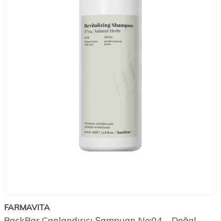
FARMAVITA
BackBar Canlandırıcı Şampuan No:04 – Doğal